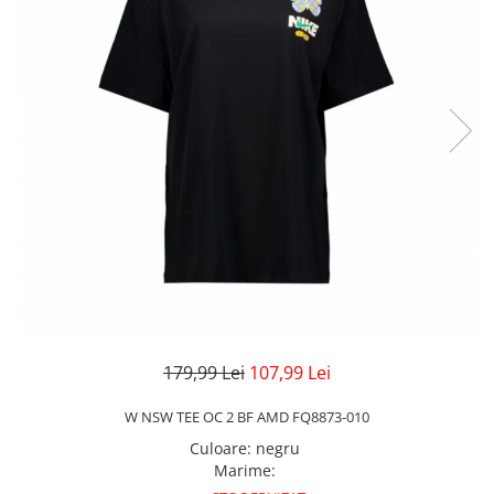
Veste
Pantaloni
Treninguri
Pantaloni scurți
Tricouri
Rochii/Fuste
Veste
Treninguri
Tricouri
Veste
179,99 Lei
107,99 Lei
W NSW TEE OC 2 BF AMD FQ8873-010
Culoare
:
negru
Marime
: