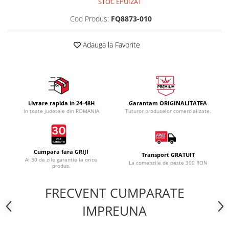
STOC EPUIZAT
Cod Produs:
FQ8873-010
Adauga la Favorite
Livrare rapida in 24-48H
Garantam ORIGINALITATEA
In toate judetele din ROMANIA
Tuturor produselor comercializate.
Cumpara fara GRIJI
Transport GRATUIT
Ai 30 de zile garantie la orice
La comenzile de peste 300 RON
produs.
FRECVENT CUMPARATE
IMPREUNA