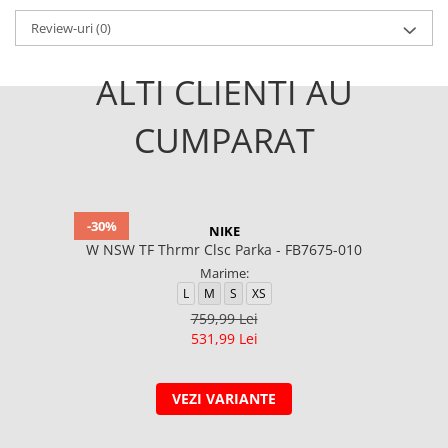
Review-uri
(0)
ALTI CLIENTI AU
CUMPARAT
-30%
NIKE
W NSW TF Thrmr Clsc Parka - FB7675-010
Marime:
L
M
S
XS
759,99 Lei
531,99 Lei
VEZI VARIANTE