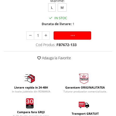
Marime
:
L
M
IN STOC
Durata de livrare:
1
ADAUGA IN COS
Cod Produs:
FB7672-133
Adauga la Favorite
Livrare rapida in 24-48H
Garantam ORIGINALITATEA
In toate judetele din ROMANIA
Tuturor produselor comercializate.
Cumpara fara GRIJI
Transport GRATUIT