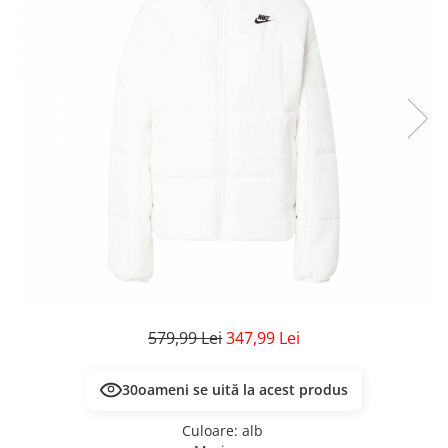
Veste
Pantaloni
Treninguri
Pantaloni scurți
Tricouri
Rochii/Fuste
Veste
Treninguri
Tricouri
Veste
579,99 Lei
347,99 Lei
30
oameni se uită la acest produs
Culoare
:
alb