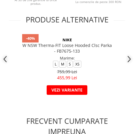
Ai 30 de zile garantie la orice
La comenzile de peste 300 RON
produs.
PRODUSE ALTERNATIVE
-40%
NIKE
W NSW Therma-FIT Loose Hooded Clsc Parka
- FB7675-133
Marime:
L
M
S
XS
759,99 Lei
455,99 Lei
VEZI VARIANTE
FRECVENT CUMPARATE
IMPREUNA