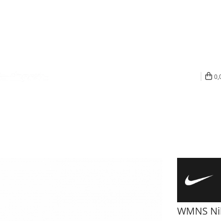
0,
WMNS Nik