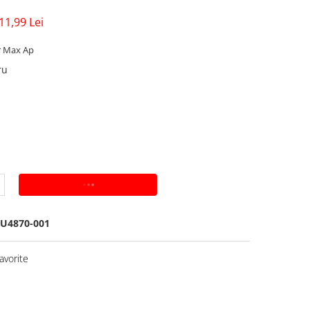
11,99 Lei
r Max Ap
ru
ADAUGA IN COS
U4870-001
avorite