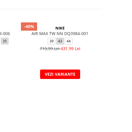
-40%
NIKE
9-006
AIR MAX TW NN DQ3984-001
NIKE DOWNS
35
39
43
44
39
40
40.
719,99 Lei
431,99 Lei
VEZI VARIANTE
V