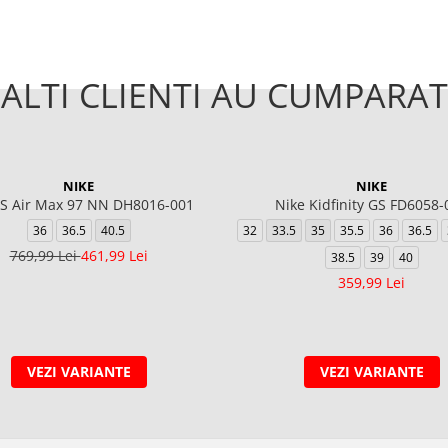
ALTI CLIENTI AU CUMPARAT
NIKE
NIKE
 Air Max 97 NN DH8016-001
Nike Kidfinity GS FD6058-
36
36.5
40.5
32
33.5
35
35.5
36
36.5
769,99 Lei
461,99 Lei
38.5
39
40
359,99 Lei
VEZI VARIANTE
VEZI VARIANTE