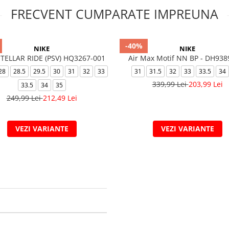
FRECVENT CUMPARATE IMPREUNA
-40%
NIKE
NIKE
STELLAR RIDE (PSV) HQ3267-001
Air Max Motif NN BP - DH938
28
28.5
29.5
30
31
32
33
31
31.5
32
33
33.5
34
339,99 Lei
203,99 Lei
33.5
34
35
249,99 Lei
212,49 Lei
VEZI VARIANTE
VEZI VARIANTE