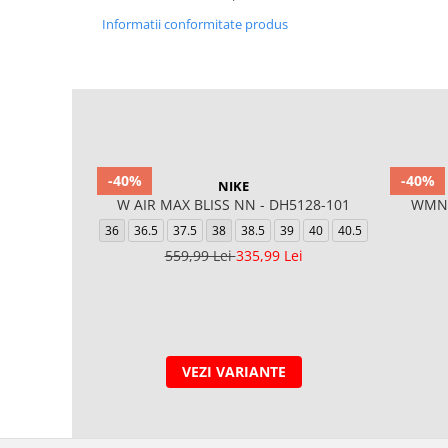
Informatii conformitate produs
-40%
-40%
NIKE
W AIR MAX BLISS NN - DH5128-101
WMNS
36
36.5
37.5
38
38.5
39
40
40.5
559,99 Lei
335,99 Lei
VEZI VARIANTE