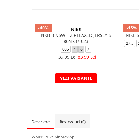
-40%
-15%
NIKE
NKB B NSW ITZ RELAXED JERSEY S
NIKE 
86N737-023
27.5
005
4
6
7
139,99 Lei
83,99 Lei
VEZI VARIANTE
Descriere
Review-uri
(0)
WMNS Nike Air Max Ap