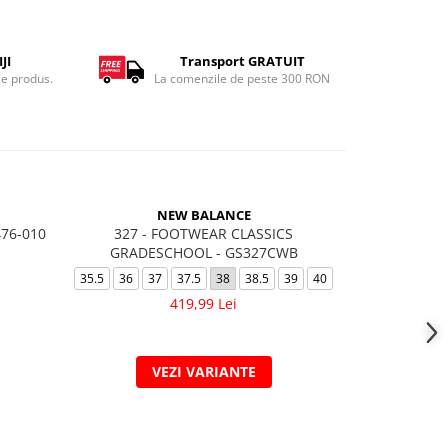
JI
Transport GRATUIT
ce produs.
La comenzile de peste 300 RON
-10%
NEW BALANCE
76-010
327 - FOOTWEAR CLASSICS
W NIKE CO
GRADESCHOOL - GS327CWB
35.5
36
37
37.5
38
38.5
39
40
35.5
36
419,99 Lei
409,
VEZI VARIANTE
V