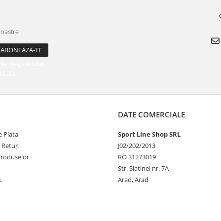
noastre
ile magazinului.
litate
DATE COMERCIALE
 Plata
Sport Line Shop SRL
e Retur
J02/202/2013
Produselor
RO 31273019
Str. Slatinei nr. 7A
L
Arad, Arad