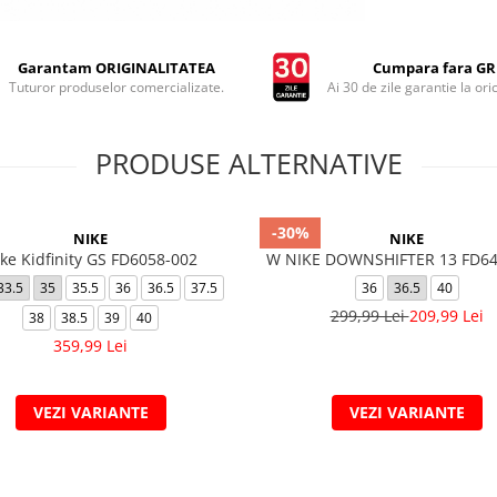
Garantam ORIGINALITATEA
Cumpara fara GRI
Tuturor produselor comercializate.
Ai 30 de zile garantie la ori
PRODUSE ALTERNATIVE
-30%
NIKE
NIKE
ke Kidfinity GS FD6058-002
W NIKE DOWNSHIFTER 13 FD64
33.5
35
35.5
36
36.5
37.5
36
36.5
40
299,99 Lei
209,99 Lei
38
38.5
39
40
359,99 Lei
VEZI VARIANTE
VEZI VARIANTE