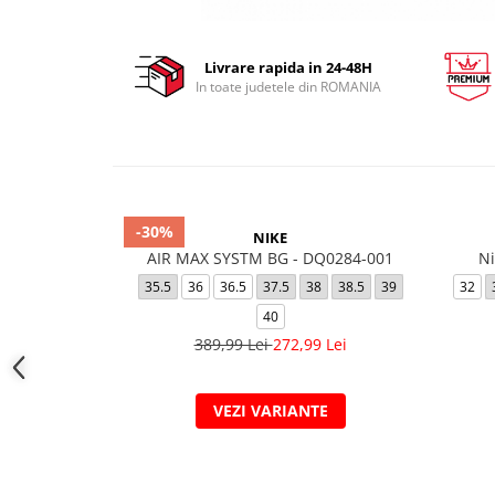
Livrare rapida in 24-48H
In toate judetele din ROMANIA
-30%
NIKE
AIR MAX SYSTM BG - DQ0284-001
Ni
35.5
36
36.5
37.5
38
38.5
39
32
40
389,99 Lei
272,99 Lei
VEZI VARIANTE