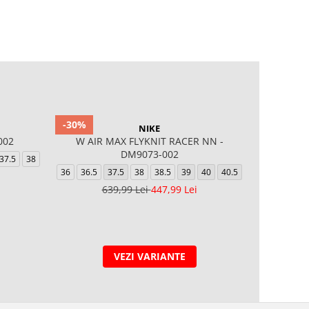
-30%
NIKE
002
W AIR MAX FLYKNIT RACER NN -
327
DM9073-002
GRA
37.5
38
36
36.5
37.5
38
38.5
39
40
40.5
35.5
36
639,99 Lei
447,99 Lei
VEZI VARIANTE