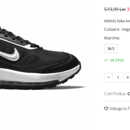
519,99 Lei
3
WMNS Nike Ai
Culoare
:
neg
Marime
:
36.5
IN STOC
Cod Produs:
C
Adauga la F