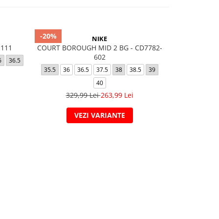
-20%
NIKE
-111
COURT BOROUGH MID 2 BG - CD7782-
AIR FORCE
602
6
36.5
32
33
33.5
35.5
36
36.5
37.5
38
38.5
39
37.5
40
329,99 Lei
263,99 Lei
VEZI VARIANTE
V