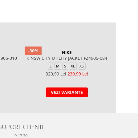
-30%
-40%
NIKE
4905-010
K NSW CITY UTILITY JACKET FZ4905-084
WINTER 
AF1
L
M
S
XL
XS
L
329,99 Lei
230,99 Lei
1
VEZI VARIANTE
SUPORT CLIENTI
9-17:30