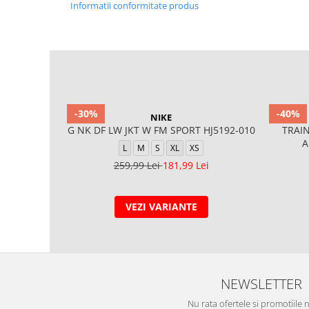
Informatii conformitate produs
-30%
-40%
NIKE
G NK DF LW JKT W FM SPORT HJ5192-010
TRAI
A
L
M
S
XL
XS
259,99 Lei
181,99 Lei
VEZI VARIANTE
NEWSLETTER
Nu rata ofertele si promotiile 