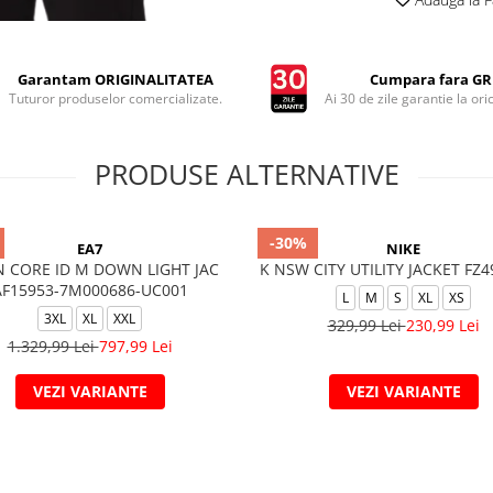
Garantam ORIGINALITATEA
Cumpara fara GRI
Tuturor produselor comercializate.
Ai 30 de zile garantie la ori
PRODUSE ALTERNATIVE
-30%
EA7
NIKE
N CORE ID M DOWN LIGHT JAC
K NSW CITY UTILITY JACKET FZ4
AF15953-7M000686-UC001
L
M
S
XL
XS
3XL
XL
XXL
329,99 Lei
230,99 Lei
1.329,99 Lei
797,99 Lei
VEZI VARIANTE
VEZI VARIANTE