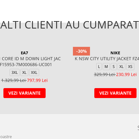
ALTI CLIENTI AU CUMPARAT
-30%
EA7
NIKE
N CORE ID M DOWN LIGHT JAC
K NSW CITY UTILITY JACKET FZ
F15953-7M000686-UC001
L
M
S
XL
XS
3XL
XL
XXL
329,99 Lei
230,99 Lei
1.329,99 Lei
797,99 Lei
VEZI VARIANTE
VEZI VARIANTE
noastre