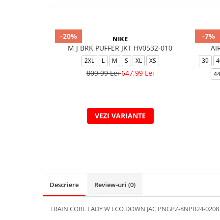
-20%
-7%
NIKE
M J BRK PUFFER JKT HV0532-010
AI
2XL
L
M
S
XL
XS
39
4
809,99 Lei
647,99 Lei
44
VEZI VARIANTE
Descriere
Review-uri
(0)
TRAIN CORE LADY W ECO DOWN JAC PNGPZ-8NPB24-0208