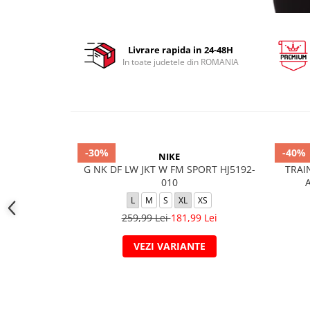
Livrare rapida in 24-48H
In toate judetele din ROMANIA
-30%
-40%
NIKE
G NK DF LW JKT W FM SPORT HJ5192-
TRAI
010
L
M
S
XL
XS
259,99 Lei
181,99 Lei
VEZI VARIANTE