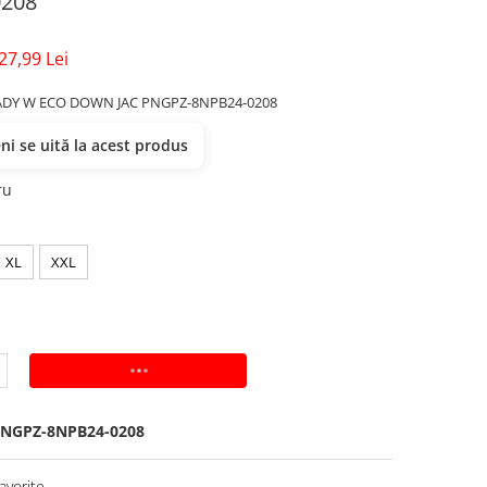
0208
27,99 Lei
ADY W ECO DOWN JAC PNGPZ-8NPB24-0208
i se uită la acest produs
ru
XL
XXL
ADAUGA IN COS
NGPZ-8NPB24-0208
avorite