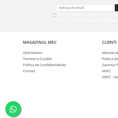
Vreau sa primesc newsletter cu promoti
Afla mai multe in
Politica de Confidentia
MAGAZINUL MEU
CLIENTI
Ghid Marimi
Metode de
Termeni si Conditii
Politica d
Politica de Confidentialitate
Garantia 
Contact
ANPC
ANPC - SA