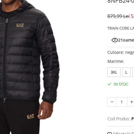
8NPB24-
879,99 Lei
5
TRAIN CORE L
21
oamen
Culoare
:
neg
Marime
:
3XL
L
IN STOC
Cod Produs:
P
Adauga la F