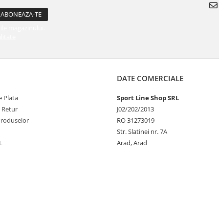
ile magazinului.
litate
DATE COMERCIALE
 Plata
Sport Line Shop SRL
e Retur
J02/202/2013
Produselor
RO 31273019
Str. Slatinei nr. 7A
L
Arad, Arad