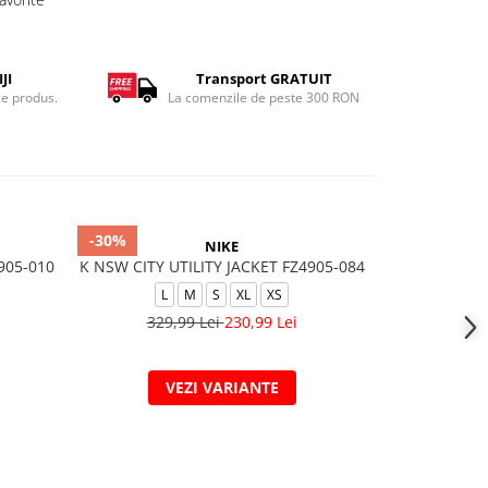
JI
Transport GRATUIT
ce produs.
La comenzile de peste 300 RON
-30%
-40%
NIKE
905-010
K NSW CITY UTILITY JACKET FZ4905-084
WINTER JA
AF164
L
M
S
XL
XS
L
M
329,99 Lei
230,99 Lei
1.11
VEZI VARIANTE
V