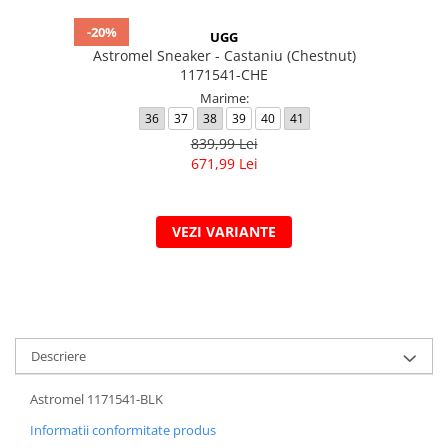
-20%
UGG
Astromel Sneaker - Castaniu (Chestnut)
1171541-CHE
Marime:
36
37
38
39
40
41
839,99 Lei
671,99 Lei
VEZI VARIANTE
Descriere
Astromel 1171541-BLK
Informatii conformitate produs