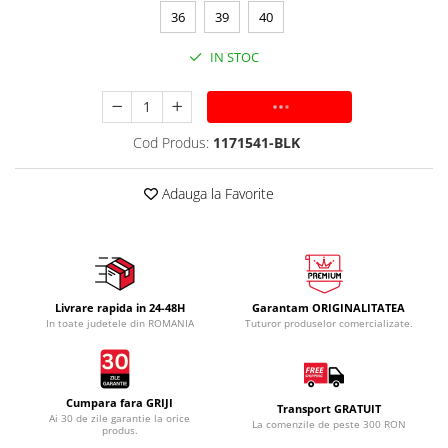
36
39
40
IN STOC
ADAUGA IN COS
Cod Produs:
1171541-BLK
Adauga la Favorite
Livrare rapida in 24-48H
Garantam ORIGINALITATEA
In toate judetele din ROMANIA
Tuturor produselor comercializate.
Cumpara fara GRIJI
Transport GRATUIT
Ai 30 de zile garantie la orice
La comenzile de peste 300 RON
produs.