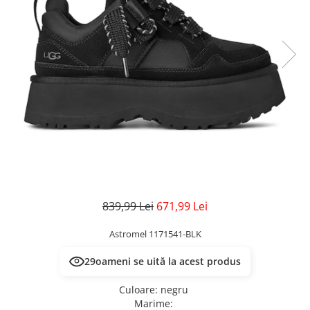
Veste
Pantaloni
Treninguri
Pantaloni scurți
Tricouri
Rochii/Fuste
Veste
Treninguri
Tricouri
Veste
839,99 Lei
671,99 Lei
Astromel 1171541-BLK
29
oameni se uită la acest produs
Culoare
:
negru
Marime
: