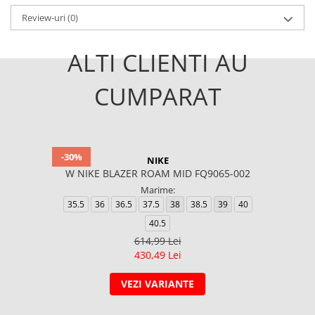
Review-uri
(0)
ALTI CLIENTI AU
CUMPARAT
-30%
NIKE
W NIKE BLAZER ROAM MID FQ9065-002
Marime:
35.5
36
36.5
37.5
38
38.5
39
40
40.5
614,99 Lei
430,49 Lei
VEZI VARIANTE