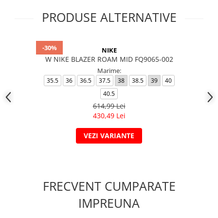
PRODUSE ALTERNATIVE
-30%
NIKE
W NIKE BLAZER ROAM MID FQ9065-002
Marime:
35.5
36
36.5
37.5
38
38.5
39
40
40.5
614,99 Lei
430,49 Lei
VEZI VARIANTE
FRECVENT CUMPARATE
IMPREUNA