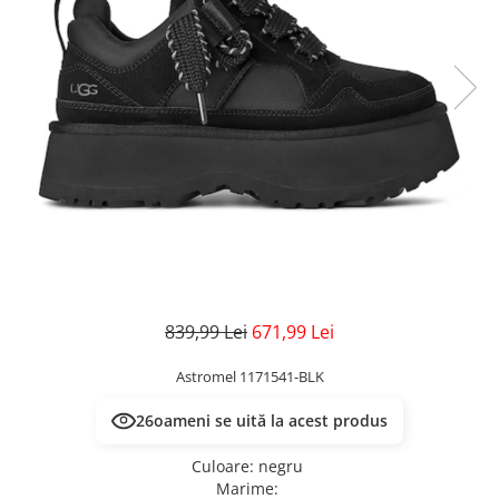
Veste
Pantaloni
Treninguri
Pantaloni scurți
Tricouri
Rochii/Fuste
Veste
Treninguri
Tricouri
Veste
839,99 Lei
671,99 Lei
Astromel 1171541-BLK
26
oameni se uită la acest produs
Culoare
:
negru
Marime
: