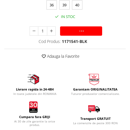
36
39
40
IN STOC
ADAUGA IN COS
Cod Produs:
1171541-BLK
Adauga la Favorite
Livrare rapida in 24-48H
Garantam ORIGINALITATEA
In toate judetele din ROMANIA
Tuturor produselor comercializate.
Cumpara fara GRIJI
Transport GRATUIT
Ai 30 de zile garantie la orice
La comenzile de peste 300 RON
produs.