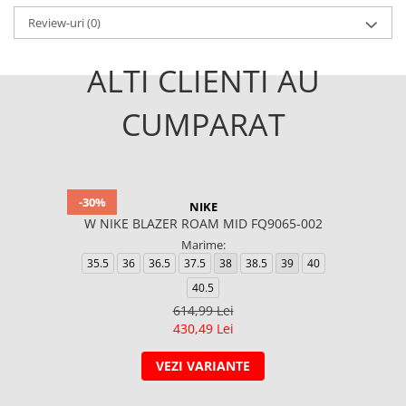
Review-uri
(0)
ALTI CLIENTI AU
CUMPARAT
-30%
NIKE
W NIKE BLAZER ROAM MID FQ9065-002
Marime:
35.5
36
36.5
37.5
38
38.5
39
40
40.5
614,99 Lei
430,49 Lei
VEZI VARIANTE