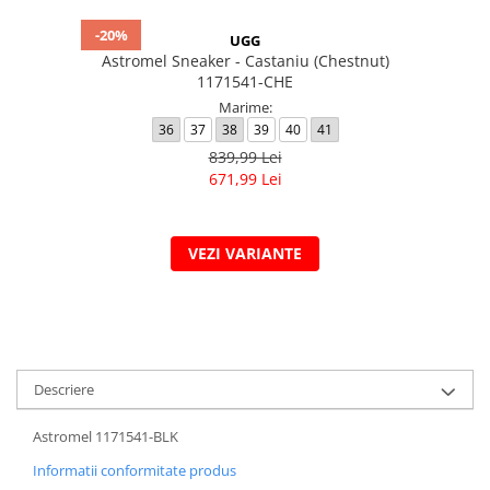
-20%
UGG
Astromel Sneaker - Castaniu (Chestnut)
1171541-CHE
Marime:
36
37
38
39
40
41
839,99 Lei
671,99 Lei
VEZI VARIANTE
Descriere
Astromel 1171541-BLK
Informatii conformitate produs