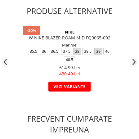
PRODUSE ALTERNATIVE
-30%
NIKE
W NIKE BLAZER ROAM MID FQ9065-002
Marime:
35.5
36
36.5
37.5
38
38.5
39
40
40.5
614,99 Lei
430,49 Lei
VEZI VARIANTE
FRECVENT CUMPARATE
IMPREUNA