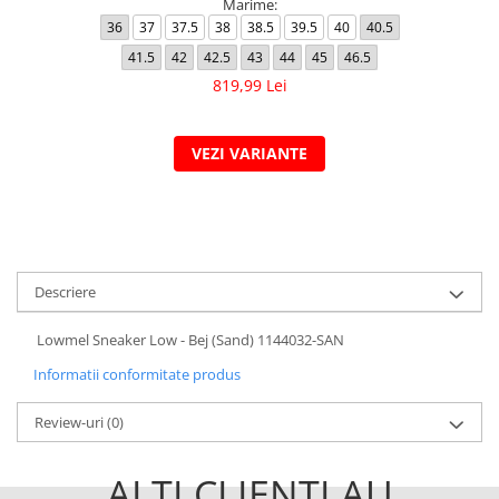
Marime:
36
37
37.5
38
38.5
39.5
40
40.5
41.5
42
42.5
43
44
45
46.5
819,99 Lei
VEZI VARIANTE
Descriere
Lowmel Sneaker Low - Bej (Sand) 1144032-SAN
Informatii conformitate produs
Review-uri
(0)
ALTI CLIENTI AU