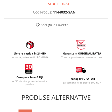
STOC EPUIZAT
Cod Produs:
1144032-SAN
Adauga la Favorite
Livrare rapida in 24-48H
Garantam ORIGINALITATEA
In toate judetele din ROMANIA
Tuturor produselor comercializate.
Cumpara fara GRIJI
Transport GRATUIT
Ai 30 de zile garantie la orice
La comenzile de peste 300 RON
produs.
PRODUSE ALTERNATIVE