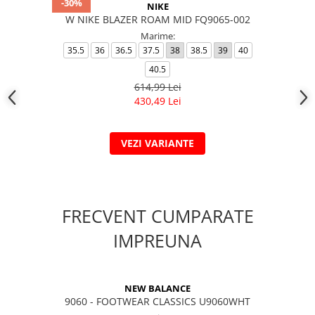
-30%
NIKE
W NIKE BLAZER ROAM MID FQ9065-002
Marime:
35.5
36
36.5
37.5
38
38.5
39
40
40.5
614,99 Lei
430,49 Lei
VEZI VARIANTE
FRECVENT CUMPARATE
IMPREUNA
NEW BALANCE
9060 - FOOTWEAR CLASSICS U9060WHT