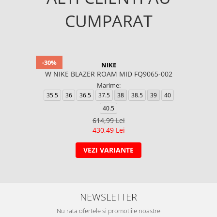
CUMPARAT
-30%
NIKE
W NIKE BLAZER ROAM MID FQ9065-002
Marime:
35.5
36
36.5
37.5
38
38.5
39
40
40.5
614,99 Lei
430,49 Lei
VEZI VARIANTE
NEWSLETTER
Nu rata ofertele si promotiile noastre