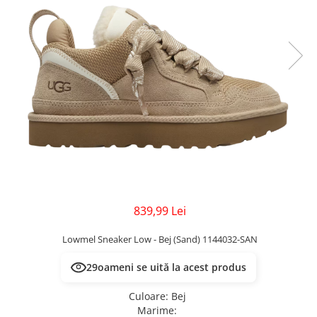
Veste
Pantaloni
Treninguri
Pantaloni scurți
Tricouri
Rochii/Fuste
Veste
Treninguri
Tricouri
Veste
839,99 Lei
Lowmel Sneaker Low - Bej (Sand) 1144032-SAN
29
oameni se uită la acest produs
Culoare
:
Bej
Marime
: