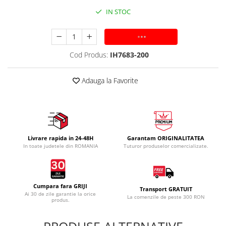
IN STOC
ADAUGA IN COS
Cod Produs:
IH7683-200
Adauga la Favorite
Livrare rapida in 24-48H
Garantam ORIGINALITATEA
In toate judetele din ROMANIA
Tuturor produselor comercializate.
Cumpara fara GRIJI
Transport GRATUIT
Ai 30 de zile garantie la orice
La comenzile de peste 300 RON
produs.