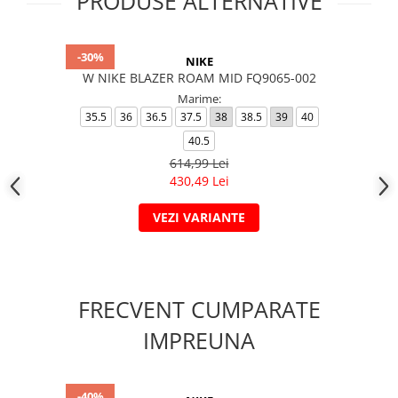
PRODUSE ALTERNATIVE
-30%
NIKE
W NIKE BLAZER ROAM MID FQ9065-002
Marime:
35.5
36
36.5
37.5
38
38.5
39
40
40.5
614,99 Lei
430,49 Lei
VEZI VARIANTE
FRECVENT CUMPARATE
IMPREUNA
-40%