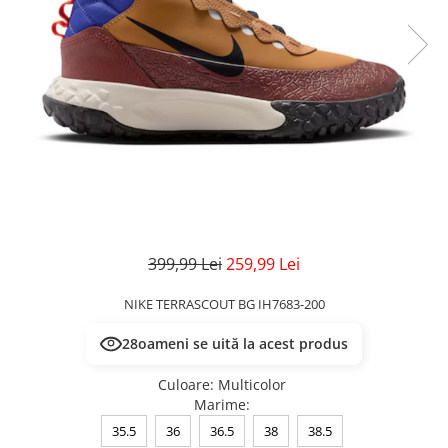
Veste
Pantaloni
Treninguri
Pantaloni scurți
Tricouri
Rochii/Fuste
Veste
Treninguri
Tricouri
Veste
399,99 Lei
259,99 Lei
NIKE TERRASCOUT BG IH7683-200
26
oameni se uită la acest produs
Culoare
:
Multicolor
Marime
:
35.5
36
36.5
38
38.5