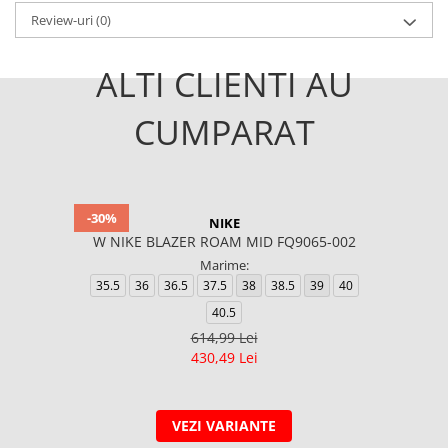
Review-uri
(0)
ALTI CLIENTI AU
CUMPARAT
-30%
NIKE
W NIKE BLAZER ROAM MID FQ9065-002
Marime:
35.5
36
36.5
37.5
38
38.5
39
40
40.5
614,99 Lei
430,49 Lei
VEZI VARIANTE