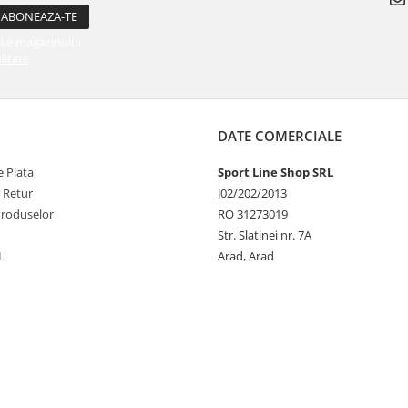
ile magazinului.
litate
DATE COMERCIALE
 Plata
Sport Line Shop SRL
e Retur
J02/202/2013
Produselor
RO 31273019
Str. Slatinei nr. 7A
L
Arad, Arad