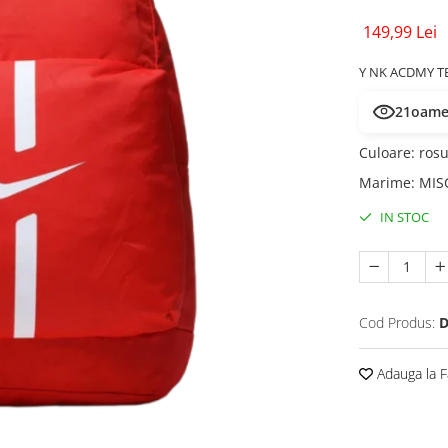
149,99 Lei
Y NK ACDMY T
21
oamen
Culoare
:
ros
Marime
:
MIS
IN STOC
Cod Produs:
D
Adauga la F