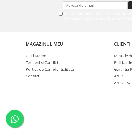
Vreau sa primesc newsletter cu promoti
Afla mai multe in
Politica de Confidentia
MAGAZINUL MEU
CLIENTI
Ghid Marimi
Metode de
Termeni si Conditii
Politica d
Politica de Confidentialitate
Garantia 
Contact
ANPC
ANPC - SA