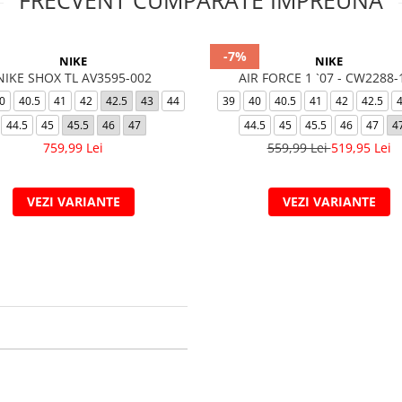
FRECVENT CUMPARATE IMPREUNA
-7%
NIKE
NIKE
NIKE SHOX TL AV3595-002
AIR FORCE 1 `07 - CW2288-
0
40.5
41
42
42.5
43
44
39
40
40.5
41
42
42.5
44.5
45
45.5
46
47
44.5
45
45.5
46
47
4
759,99 Lei
559,99 Lei
519,95 Lei
VEZI VARIANTE
VEZI VARIANTE