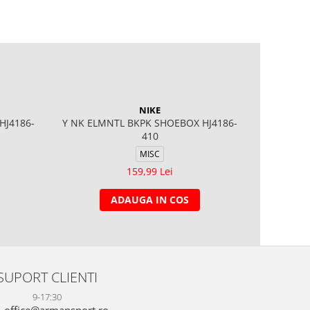
NIKE
HJ4186-
Y NK ELMNTL BKPK SHOEBOX HJ4186-
Y NK BRS
410
MISC
159,99 Lei
ADAUGA IN COS
SUPORT CLIENTI
9-17:30