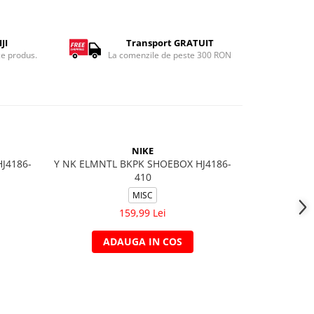
JI
Transport GRATUIT
ce produs.
La comenzile de peste 300 RON
NIKE
J4186-
Y NK ELMNTL BKPK SHOEBOX HJ4186-
Y NK BRSLA 
410
MISC
159,99 Lei
ADAUGA IN COS
A