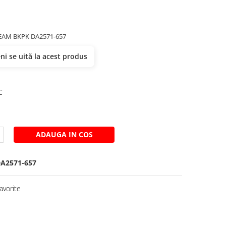
EAM BKPK DA2571-657
i se uită la acest produs
u
C
ADAUGA IN COS
A2571-657
avorite