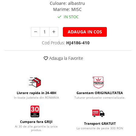
Culoare
:
albastru
Marime
:
MISC
IN STOC
ADAUGA IN COS
Cod Produs:
HJ4186-410
Adauga la Favorite
Livrare rapida in 24-48H
Garantam ORIGINALITATEA
In toate judetele din ROMANIA
Tuturor produselor comercializate.
Cumpara fara GRIJI
Transport GRATUIT
Ai 30 de zile garantie la orice
La comenzile de peste 300 RON
produs.