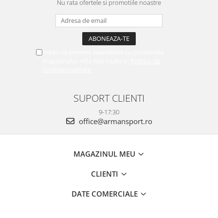
Nu rata ofertele si promotiile noastre
Vreau sa primesc newsletter cu promotiile
magazinului. Afla mai multe in
Politica de
Confidentialitate
SUPORT CLIENTI
9-17:30
office@armansport.ro
MAGAZINUL MEU
CLIENTI
DATE COMERCIALE