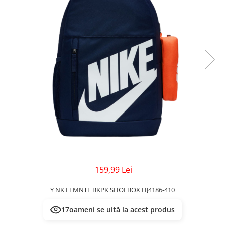
Veste
Pantaloni
Treninguri
Pantaloni scurți
Tricouri
Rochii/Fuste
Veste
Treninguri
Tricouri
Veste
159,99 Lei
Y NK ELMNTL BKPK SHOEBOX HJ4186-410
17
oameni se uită la acest produs