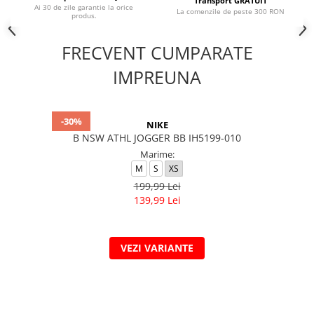
Transport GRATUIT
Ai 30 de zile garantie la orice
La comenzile de peste 300 RON
produs.
FRECVENT CUMPARATE
IMPREUNA
-30%
NIKE
B NSW ATHL JOGGER BB IH5199-010
Marime:
M
S
XS
199,99 Lei
139,99 Lei
VEZI VARIANTE