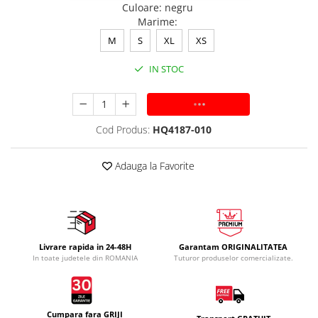
Culoare
:
negru
Marime
:
M
S
XL
XS
IN STOC
ADAUGA IN COS
Cod Produs:
HQ4187-010
Adauga la Favorite
Livrare rapida in 24-48H
Garantam ORIGINALITATEA
In toate judetele din ROMANIA
Tuturor produselor comercializate.
Cumpara fara GRIJI