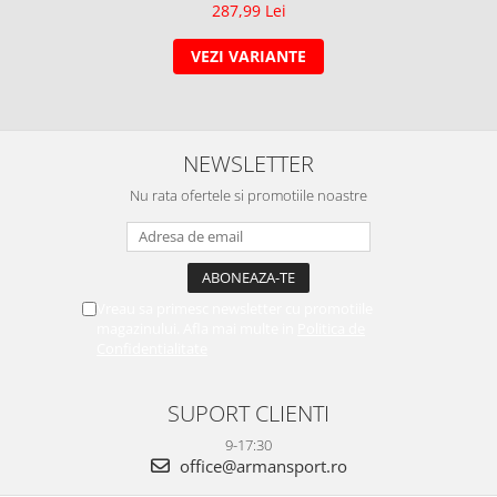
287,99 Lei
VEZI VARIANTE
NEWSLETTER
Nu rata ofertele si promotiile noastre
Vreau sa primesc newsletter cu promotiile
magazinului. Afla mai multe in
Politica de
Confidentialitate
SUPORT CLIENTI
9-17:30
office@armansport.ro