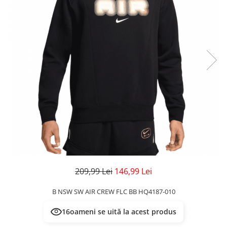
Veste
Pantaloni
Treninguri
Pantaloni scurți
Tricouri
Rochii/Fuste
Veste
Treninguri
Tricouri
Veste
209,99 Lei
146,99 Lei
B NSW SW AIR CREW FLC BB HQ4187-010
16
oameni se uită la acest produs