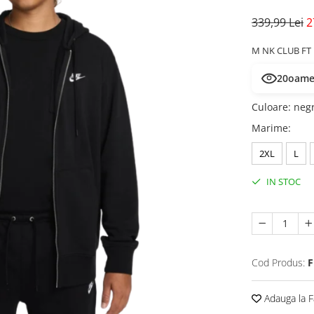
339,99 Lei
2
M NK CLUB FT
20
oamen
Culoare
:
neg
Marime
:
2XL
L
IN STOC
Cod Produs:
F
Adauga la F