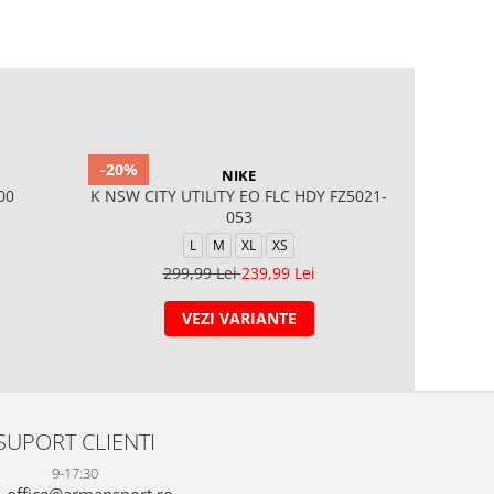
-20%
-40%
NIKE
00
K NSW CITY UTILITY EO FLC HDY FZ5021-
K NSW CL
053
L
M
XL
XS
299,99 Lei
239,99 Lei
1
VEZI VARIANTE
SUPORT CLIENTI
9-17:30