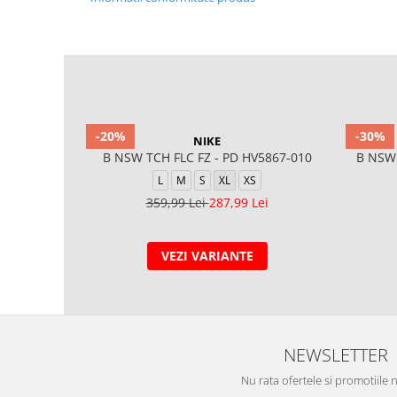
-20%
-30%
NIKE
B NSW TCH FLC FZ - PD HV5867-010
B NSW
L
M
S
XL
XS
359,99 Lei
287,99 Lei
VEZI VARIANTE
NEWSLETTER
Nu rata ofertele si promotiile 