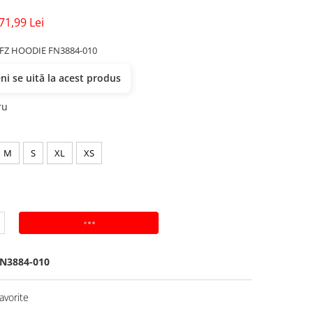
71,99 Lei
 FZ HOODIE FN3884-010
i se uită la acest produs
ru
M
S
XL
XS
ADAUGA IN COS
N3884-010
avorite