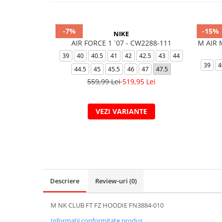
-7%
-15%
NIKE
AIR FORCE 1 `07 - CW2288-111
M AIR 
39
40
40.5
41
42
42.5
43
44
39
4
44.5
45
45.5
46
47
47.5
559,99 Lei
519,95 Lei
VEZI VARIANTE
Descriere
Review-uri
(0)
M NK CLUB FT FZ HOODIE FN3884-010
Informatii conformitate produs