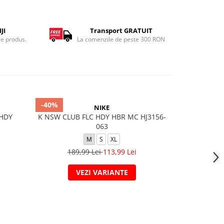
JI
Transport GRATUIT
ce produs.
La comenzile de peste 300 RON
-40%
-40%
NIKE
 HDY
K NSW CLUB FLC HDY HBR MC HJ3156-
G NSW DF F
063
M
S
XL
189,99 Lei
113,99 Lei
209,
VEZI VARIANTE
V