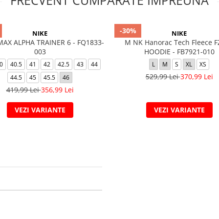
FRECVENT CUMPARATE IMPREUNA
-30%
NIKE
NIKE
MAX ALPHA TRAINER 6 - FQ1833-
M NK Hanorac Tech Fleece 
003
HOODIE - FB7921-010
0
40.5
41
42
42.5
43
44
L
M
S
XL
XS
529,99 Lei
370,99 Lei
44.5
45
45.5
46
419,99 Lei
356,99 Lei
VEZI VARIANTE
VEZI VARIANTE