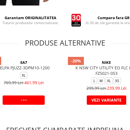
Garantam ORIGINALITATEA
Cumpara fara GRI
Tuturor produselor comercializate.
Ai 30 de zile garantie la ori
PRODUSE ALTERNATIVE
-20%
EA7
NIKE
FELPA PJUZZ-3DPM10-1200
K NSW CITY UTILITY EO FLC
FZ5021-053
XL
L
M
XL
XS
769,99 Lei
461,99 Lei
299,99 Lei
239,99 Lei
ADAUGA IN COS
VEZI VARIANTE