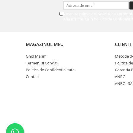
Vreau sa primesc newsletter cu promoti
Afla mai multe in
Politica de Confidentia
MAGAZINUL MEU
CLIENTI
Ghid Marimi
Metode de
Termeni si Conditii
Politica d
Politica de Confidentialitate
Garantia 
Contact
ANPC
ANPC - SA