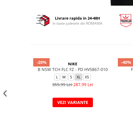
Livrare rapida in 24-48H
In toate judetele din ROMANIA
-20%
-40%
NIKE
B NSW TCH FLC FZ - PD HV5867-010
L
M
S
XL
XS
359,99 Lei
287,99 Lei
VEZI VARIANTE