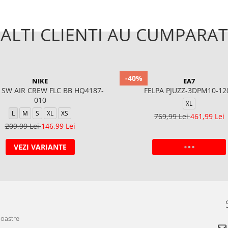
ALTI CLIENTI AU CUMPARAT
-40%
NIKE
EA7
 SW AIR CREW FLC BB HQ4187-
FELPA PJUZZ-3DPM10-12
010
XL
L
M
S
XL
XS
769,99 Lei
461,99 Lei
209,99 Lei
146,99 Lei
VEZI VARIANTE
ADAUGA IN COS
noastre