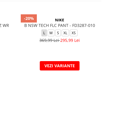
-20%
-40%
NIKE
FZ WR
B NSW TECH FLC PANT - FD3287-010
M NK DRY ACD
L
M
S
XL
XS
2XL
369,99 Lei
295,99 Lei
299,
VEZI VARIANTE
V