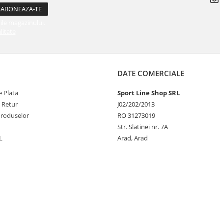
ile magazinului.
litate
DATE COMERCIALE
 Plata
Sport Line Shop SRL
e Retur
J02/202/2013
Produselor
RO 31273019
Str. Slatinei nr. 7A
L
Arad, Arad