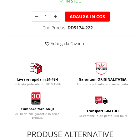
IN STOC
ADAUGA IN COS
Cod Produs:
DD5174-222
Adauga la Favorite
Livrare rapida in 24-48H
Garantam ORIGINALITATEA
In toate judetele din ROMANIA
Tuturor produselor comercializate.
Cumpara fara GRIJI
Transport GRATUIT
Ai 30 de zile garantie la orice
La comenzile de peste 300 RON
produs.
PRODUSE ALTERNATIVE