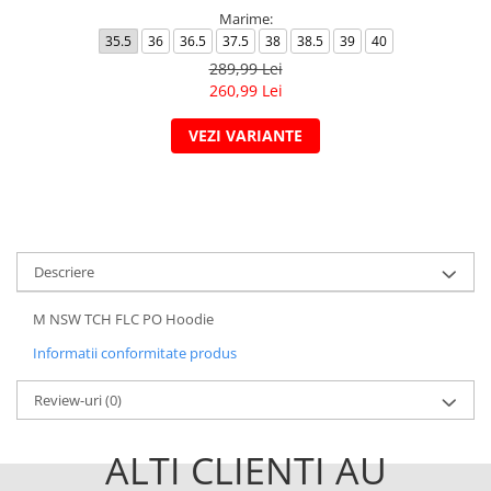
Marime:
35.5
36
36.5
37.5
38
38.5
39
40
289,99 Lei
260,99 Lei
VEZI VARIANTE
Descriere
M NSW TCH FLC PO Hoodie
Informatii conformitate produs
Review-uri
(0)
ALTI CLIENTI AU