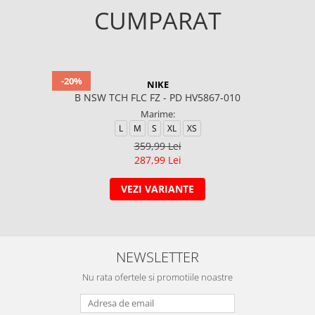
CUMPARAT
-20%
NIKE
B NSW TCH FLC FZ - PD HV5867-010
Marime:
L
M
S
XL
XS
359,99 Lei
287,99 Lei
VEZI VARIANTE
NEWSLETTER
Nu rata ofertele si promotiile noastre