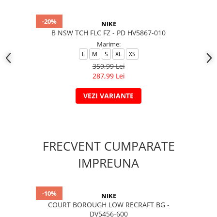
-20%
NIKE
B NSW TCH FLC FZ - PD HV5867-010
Marime:
L
M
S
XL
XS
359,99 Lei
287,99 Lei
VEZI VARIANTE
FRECVENT CUMPARATE
IMPREUNA
-10%
NIKE
COURT BOROUGH LOW RECRAFT BG -
DV5456-600