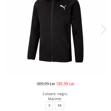
Veste
Pantaloni
Treninguri
Pantaloni scurți
Tricouri
Rochii/Fuste
Veste
Treninguri
Tricouri
Veste
309,99 Lei
185,99 Lei
Culoare
:
negru
Marime
:
S
XS