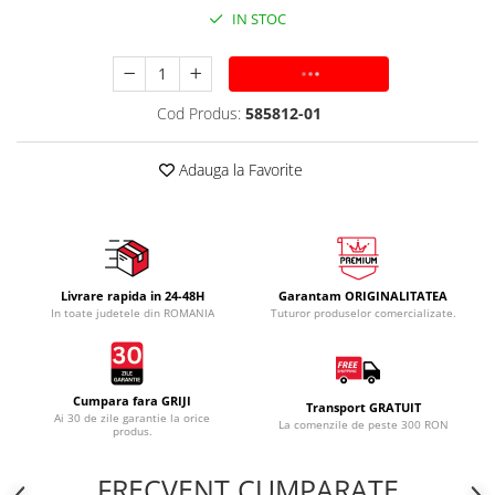
IN STOC
ADAUGA IN COS
Cod Produs:
585812-01
Adauga la Favorite
Livrare rapida in 24-48H
Garantam ORIGINALITATEA
In toate judetele din ROMANIA
Tuturor produselor comercializate.
Cumpara fara GRIJI
Transport GRATUIT
Ai 30 de zile garantie la orice
La comenzile de peste 300 RON
produs.
FRECVENT CUMPARATE