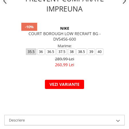
IMPREUNA
-10%
NIKE
COURT BOROUGH LOW RECRAFT BG -
DV5456-600
Marime:
35.5
36
36.5
37.5
38
38.5
39
40
289,99 Lei
260,99 Lei
VEZI VARIANTE
Descriere