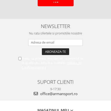
ADAUGA IN COS
NEWSLETTER
Nu rata ofertele si promotiile noastre
Vreau sa primesc newsletter cu promotiile
magazinului. Afla mai multe in
Politica de
Confidentialitate
SUPORT CLIENTI
9-17:30
office@armansport.ro
MAGAZINUL MEU