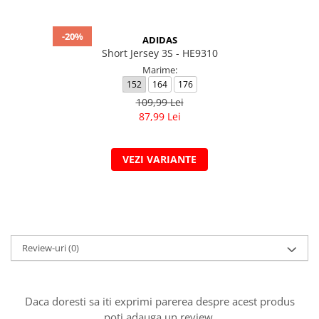
-20%
ADIDAS
Short Jersey 3S - HE9310
Marime:
152
164
176
109,99 Lei
87,99 Lei
VEZI VARIANTE
Review-uri
(0)
Daca doresti sa iti exprimi parerea despre acest produs
poti adauga un review.