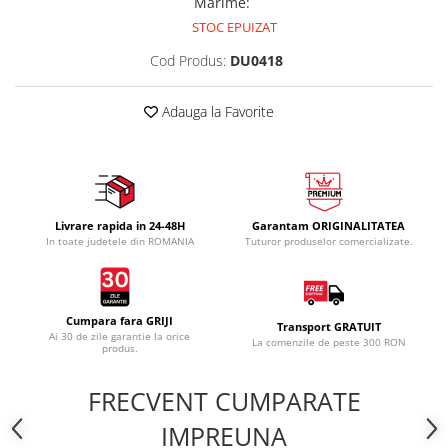
Marime
:
STOC EPUIZAT
Cod Produs:
DU0418
Adauga la Favorite
Livrare rapida in 24-48H
Garantam ORIGINALITATEA
In toate judetele din ROMANIA
Tuturor produselor comercializate.
Cumpara fara GRIJI
Transport GRATUIT
Ai 30 de zile garantie la orice
La comenzile de peste 300 RON
produs.
FRECVENT CUMPARATE
IMPREUNA