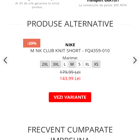
Transport GRATUIT
Ai 30 de zile garantie la orice
La comenzile de peste 300 RON
produs.
PRODUSE ALTERNATIVE
-20%
NIKE
M NK CLUB KNIT SHORT - FQ4359-010
Marime:
2XL
3XL
L
M
S
XL
XS
179,99 Lei
143,99 Lei
VEZI VARIANTE
FRECVENT CUMPARATE