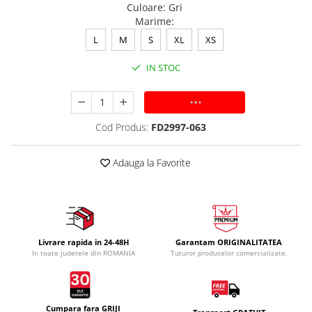
Culoare
:
Gri
Marime
:
L
M
S
XL
XS
IN STOC
ADAUGA IN COS
Cod Produs:
FD2997-063
Adauga la Favorite
Livrare rapida in 24-48H
Garantam ORIGINALITATEA
In toate judetele din ROMANIA
Tuturor produselor comercializate.
Cumpara fara GRIJI