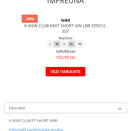
IMPREUNA
-20%
NIKE
K NSW CLUB KNIT SHORT 6IN LBR FZ5512-
037
Marime:
L
M
S
XL
XS
129,99 Lei
103,99 Lei
VEZI VARIANTE
Descriere
K NSW CLUB FT SHORT HBR
Informatii conformitate produs