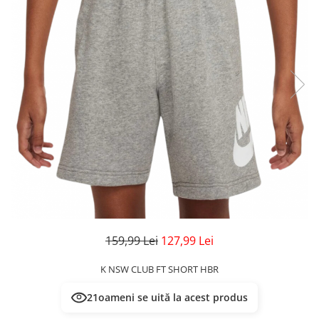
Veste
Pantaloni
Treninguri
Pantaloni scurți
Tricouri
Rochii/Fuste
Veste
Treninguri
Tricouri
Veste
159,99 Lei
127,99 Lei
K NSW CLUB FT SHORT HBR
21
oameni se uită la acest produs