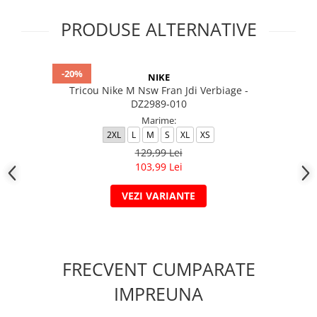
PRODUSE ALTERNATIVE
-20%
NIKE
Tricou Nike M Nsw Fran Jdi Verbiage -
DZ2989-010
Marime:
2XL
L
M
S
XL
XS
129,99 Lei
103,99 Lei
VEZI VARIANTE
FRECVENT CUMPARATE
IMPREUNA