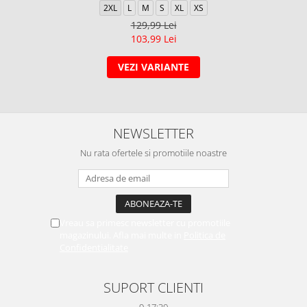
2XL
L
M
S
XL
XS
129,99 Lei
103,99 Lei
VEZI VARIANTE
NEWSLETTER
Nu rata ofertele si promotiile noastre
Vreau sa primesc newsletter cu promotiile
magazinului. Afla mai multe in
Politica de
Confidentialitate
SUPORT CLIENTI