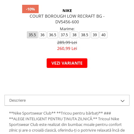
-10%
NIKE
COURT BOROUGH LOW RECRAFT BG -
DV5456-600
Marime:
35.5
36
36.5
37.5
38
38.5
39
40
289,99 Lei
260,99 Lei
VEZI VARIANTE
Descriere
**Nike Sportswear Club** **Tricou pentru bărbați** ###
**ALEGE INTELIGENT PENTRU ȚINUTA ZILNICĂ.** Tricoul Nike
Sportswear Club este realizat din bumbac moale pentru confort
zilnic și are o croială clasică, oferindu-ți o potrivire relaxată încă de