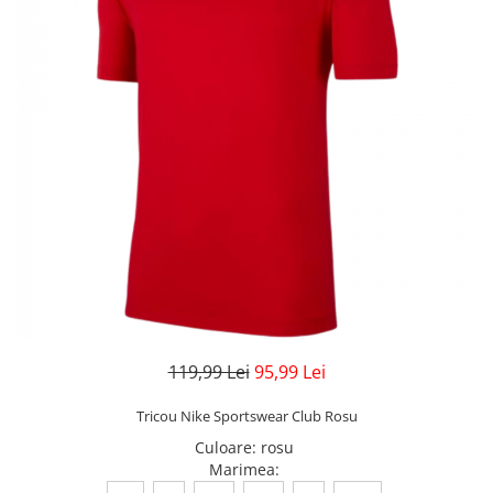
Veste
Pantaloni
Treninguri
Pantaloni scurți
Tricouri
Rochii/Fuste
Veste
Treninguri
Tricouri
Veste
119,99 Lei
95,99 Lei
Tricou Nike Sportswear Club Rosu
Culoare
:
rosu
Marimea
: