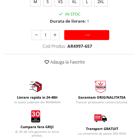
M
S
XS
XL
L
2XL
IN STOC
Durata de livrare:
1
ADAUGA IN COS
Cod Produs:
AR4997-657
Adauga la Favorite
Livrare rapida in 24-48H
Garantam ORIGINALITATEA
In toate judetele din ROMANIA
Tuturor produselor comercializate.
Cumpara fara GRIJI
Transport GRATUIT
Ai 30 de zile garantie la orice
La comenzile de peste 300 RON
produs.