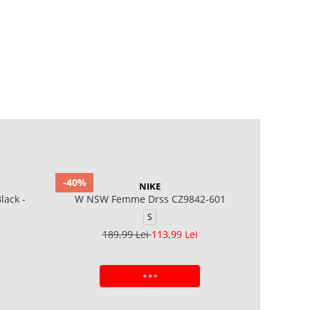
-40%
NIKE
lack -
W NSW Femme Drss CZ9842-601
S
189,99 Lei
113,99 Lei
ADAUGA IN COS