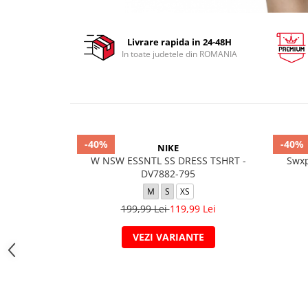
Livrare rapida in 24-48H
In toate judetele din ROMANIA
-40%
-40%
NIKE
W NSW ESSNTL SS DRESS TSHRT -
Swxp
DV7882-795
M
S
XS
199,99 Lei
119,99 Lei
VEZI VARIANTE