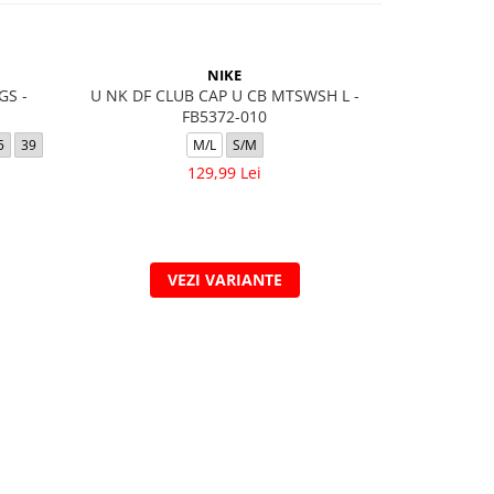
-20%
NIKE
GS -
U NK DF CLUB CAP U CB MTSWSH L -
AIR JORDAN 
FB5372-010
5
39
M/L
S/M
36.5
129,99 Lei
558,
VEZI VARIANTE
V