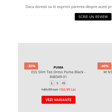
Daca doresti sa iti exprimi parerea despre acest 
SCRIE UN REVIEW
-30%
-40%
PUMA
ESS Slim Tee Dress Puma Black -
W NS
848349-01
L
S
XS
149,99 Lei
104,99 Lei
VEZI VARIANTE