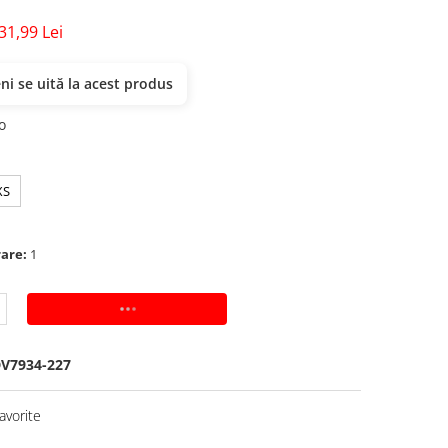
31,99 Lei
i se uită la acest produs
o
XS
rare:
1
ADAUGA IN COS
V7934-227
avorite