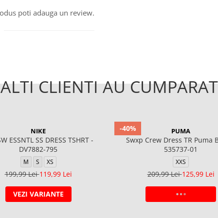
produs poti adauga un review.
ALTI CLIENTI AU CUMPARAT
-40%
NIKE
PUMA
W ESSNTL SS DRESS TSHRT -
Swxp Crew Dress TR Puma B
DV7882-795
535737-01
M
S
XS
XXS
199,99 Lei
119,99 Lei
209,99 Lei
125,99 Lei
VEZI VARIANTE
ADAUGA IN COS