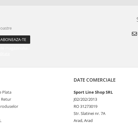
noastre
ile magazinului.
litate
DATE COMERCIALE
 Plata
Sport Line Shop SRL
e Retur
J02/202/2013
Produselor
RO 31273019
Str. Slatinei nr. 7A
L
Arad, Arad