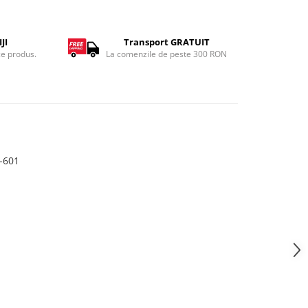
JI
Transport GRATUIT
ce produs.
La comenzile de peste 300 RON
-601