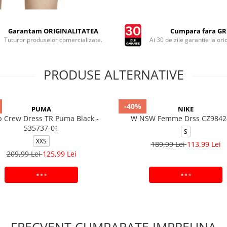
Garantam ORIGINALITATEA
Cumpara fara GRI
Tuturor produselor comercializate.
Ai 30 de zile garantie la ori
PRODUSE ALTERNATIVE
-40%
PUMA
NIKE
 Crew Dress TR Puma Black -
W NSW Femme Drss CZ9842
535737-01
S
XXS
189,99 Lei
113,99 Lei
209,99 Lei
125,99 Lei
ADAUGA IN COS
ADAUGA IN COS