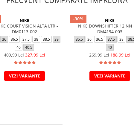
FRECVENT CUMPARATE IMPREUNA
-30%
NIKE
NIKE
KE COURT VISION ALTA LTR -
NIKE DOWNSHIFTER 12 NN 
DM0113-002
DM4194-003
36
36.5
37.5
38
38.5
39
35.5
36
36.5
37.5
38
38.
40
40.5
40
409,99 Lei
327,99 Lei
269,99 Lei
188,99 Lei
VEZI VARIANTE
VEZI VARIANTE