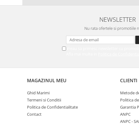
NEWSLETTER
Nu rata ofertele si promotiile 
Vreau sa primesc newsletter cu promoti
Afla mai multe in
Politica de Confidentia
MAGAZINUL MEU
CLIENTI
Ghid Marimi
Metode de
Termeni si Conditii
Politica d
Politica de Confidentialitate
Garantia 
Contact
ANPC
ANPC - SA