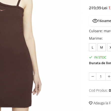
219,99 Lei
1
16
oamen
Culoare
:
mar
Marime
:
L
M
IN STOC
Durata de liv
Cod Produs:
D
Adauga la F