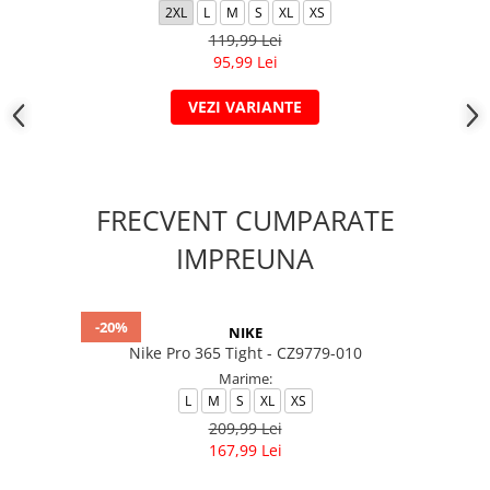
2XL
L
M
S
XL
XS
119,99 Lei
95,99 Lei
VEZI VARIANTE
FRECVENT CUMPARATE
IMPREUNA
-20%
NIKE
Nike Pro 365 Tight - CZ9779-010
Marime:
L
M
S
XL
XS
209,99 Lei
167,99 Lei