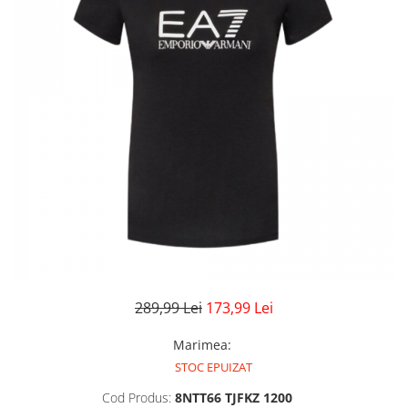
Veste
Pantaloni
Treninguri
Pantaloni scurți
Tricouri
Rochii/Fuste
Veste
Treninguri
Tricouri
Veste
289,99 Lei
173,99 Lei
Marimea
:
STOC EPUIZAT
Cod Produs:
8NTT66 TJFKZ 1200