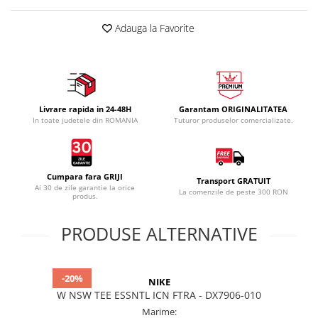
Adauga la Favorite
Livrare rapida in 24-48H
Garantam ORIGINALITATEA
In toate judetele din ROMANIA
Tuturor produselor comercializate.
Cumpara fara GRIJI
Transport GRATUIT
Ai 30 de zile garantie la orice
La comenzile de peste 300 RON
produs.
PRODUSE ALTERNATIVE
-20%
NIKE
W NSW TEE ESSNTL ICN FTRA - DX7906-010
Marime: