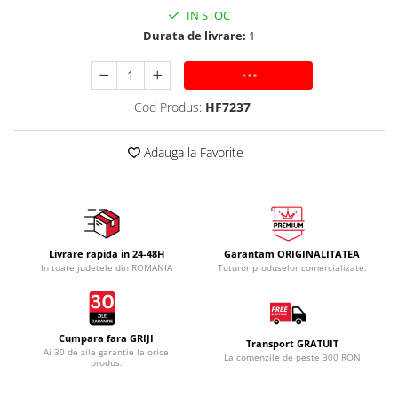
IN STOC
Durata de livrare:
1
ADAUGA IN COS
Cod Produs:
HF7237
Adauga la Favorite
Livrare rapida in 24-48H
Garantam ORIGINALITATEA
In toate judetele din ROMANIA
Tuturor produselor comercializate.
Cumpara fara GRIJI
Transport GRATUIT
Ai 30 de zile garantie la orice
La comenzile de peste 300 RON
produs.