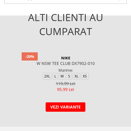
ALTI CLIENTI AU
CUMPARAT
-20%
NIKE
W NSW TEE CLUB DX7902-010
Marime:
2XL
L
M
S
XL
XS
119,99 Lei
95,99 Lei
VEZI VARIANTE