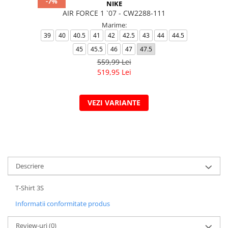
-7%
NIKE
AIR FORCE 1 `07 - CW2288-111
Marime:
39
40
40.5
41
42
42.5
43
44
44.5
45
45.5
46
47
47.5
559,99 Lei
519,95 Lei
VEZI VARIANTE
Descriere
T-Shirt 3S
Informatii conformitate produs
Review-uri
(0)