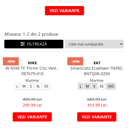
Veste
Pantaloni
Treninguri
Pantaloni scurți
Tricouri
VEZI VARIANTE
Rochii/Fuste
Veste
Treninguri
Tricouri
Afiseaza:
1-
2
din
2
produse
Veste
FILTREAZĂ
-40%
-40%
NIKE
EA7
W NSW TF Thrmr Clsc Vest -
Smanicato Ecodown TNF8Z-
FB7679-010
8NTQ08-0200
Marime:
Marime:
L
M
S
XL
XS
L
M
S
XS
XXS
499,99 Lei
689,99 Lei
299,99 Lei
413,99 Lei
VEZI VARIANTE
VEZI VARIANTE