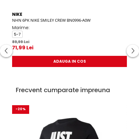
NIKE
NIK
NHN 6PK NIKE SMILEY CREW BN0996-A0W
JHN 
Marime:
Mar
5-7
12-
39,
89,99 Lei
71,99 Lei
ADAUGA IN COS
Frecvent cumparate impreuna
-20%
-3