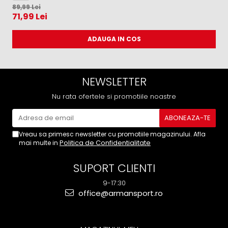
4
89,99 Lei
71,99 Lei
ADAUGA IN COS
NEWSLETTER
Nu rata ofertele si promotiile noastre
Vreau sa primesc newsletter cu promotiile magazinului. Afla
Politica de Confidentialitate
mai multe in
SUPORT CLIENTI
9-17:30
office@armansport.ro