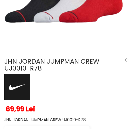
Veste
Pantaloni
Treninguri
Pantaloni scurți
Tricouri
Rochii/Fuste
Veste
Treninguri
Tricouri
Veste
JHN JORDAN JUMPMAN CREW
UJ0010-R78
69,99 Lei
JHN JORDAN JUMPMAN CREW UJ0010-R78