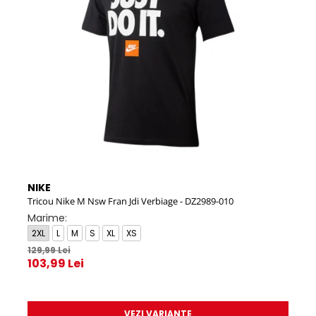
NIKE
NIK
Tricou Nike M Nsw Fran Jdi Verbiage - DZ2989-010
NIKE
Marime:
Mar
2XL
L
M
S
XL
XS
32
129,99 Lei
38.
103,99 Lei
269,
188
VEZI VARIANTE