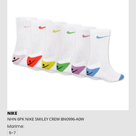
NIKE
N
NHN 6PK NIKE SMILEY CREW BN0996-A0W
NH
Marime:
M
5-7
5