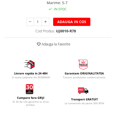
Marime
:
5-7
IN STOC
ADAUGA IN COS
Cod Produs:
UJ0010-R78
Adauga la Favorite
Livrare rapida in 24-48H
Garantam ORIGINALITATEA
In toate judetele din ROMANIA
Tuturor produselor comercializate.
Cumpara fara GRIJI
Transport GRATUIT
Ai 30 de zile garantie la orice
La comenzile de peste 300 RON
produs.