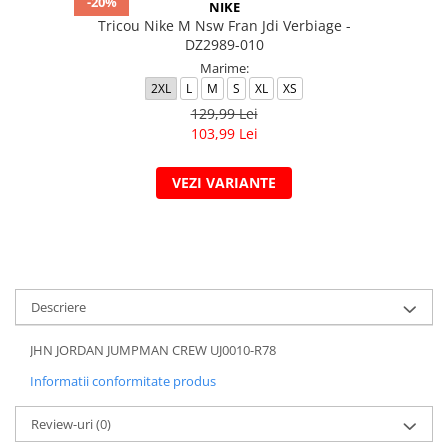
-20%
NIKE
Tricou Nike M Nsw Fran Jdi Verbiage -
DZ2989-010
Marime:
2XL
L
M
S
XL
XS
129,99 Lei
103,99 Lei
VEZI VARIANTE
Descriere
JHN JORDAN JUMPMAN CREW UJ0010-R78
Informatii conformitate produs
Review-uri
(0)