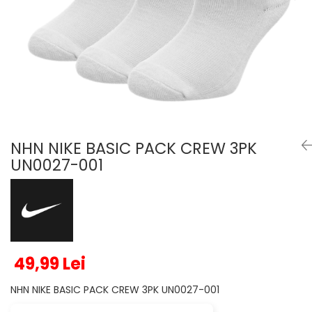
Veste
Pantaloni
Treninguri
Pantaloni scurți
Tricouri
Rochii/Fuste
Veste
Treninguri
Tricouri
Veste
NHN NIKE BASIC PACK CREW 3PK
UN0027-001
49,99 Lei
NHN NIKE BASIC PACK CREW 3PK UN0027-001