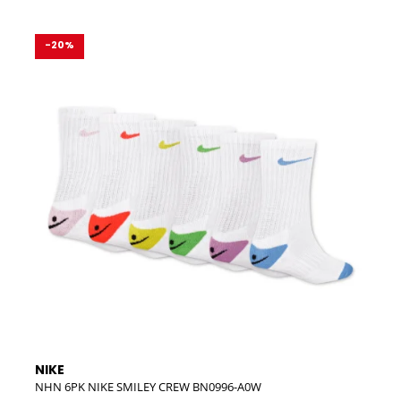
-20%
NIKE
NIK
NHN 6PK NIKE SMILEY CREW BN0996-A0W
NHN 