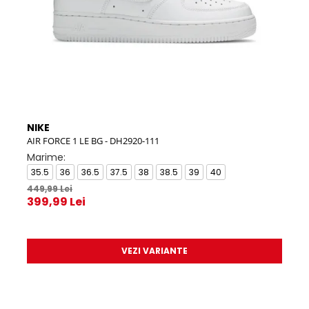
NIKE
NIK
AIR FORCE 1 LE BG - DH2920-111
AIR 
Marime:
Mar
35.5
36
36.5
37.5
38
38.5
39
40
39
449,99 Lei
45.
399,99 Lei
559,
519
VEZI VARIANTE