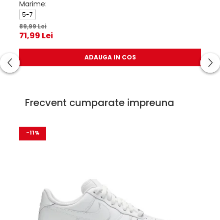
Marime:
Mar
5-7
5-7
49,
89,99 Lei
71,99 Lei
ADAUGA IN COS
Frecvent cumparate impreuna
-11%
-