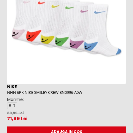
NIKE
N
NHN 6PK NIKE SMILEY CREW BN0996-A0W
NH
Marime:
M
5-7
5
4
89,99 Lei
71,99 Lei
ADAUGA IN COS