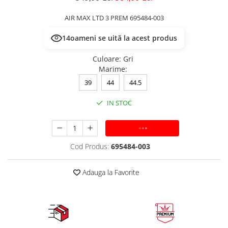
AIR MAX LTD 3 PREM 695484-003
14
oameni se uită la acest produs
Culoare
:
Gri
Marime
:
39
44
44.5
IN STOC
ADAUGA IN COS
Cod Produs:
695484-003
Adauga la Favorite