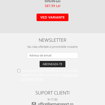
979,99 Lei
587,99 Lei
VEZI VARIANTE
NEWSLETTER
Nu rata ofertele si promotiile noastre
Vreau sa primesc newsletter cu promotiile
magazinului. Afla mai multe in
Politica de
Confidentialitate
SUPORT CLIENTI
9-17:30
office@armansport.ro