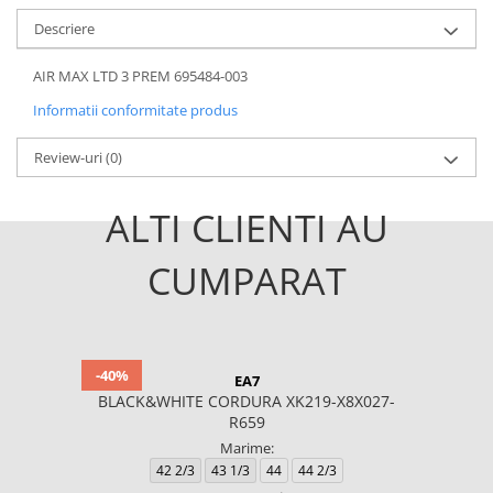
Descriere
AIR MAX LTD 3 PREM 695484-003
Informatii conformitate produs
Review-uri
(0)
ALTI CLIENTI AU
CUMPARAT
-40%
EA7
BLACK&WHITE CORDURA XK219-X8X027-
R659
Marime:
42 2/3
43 1/3
44
44 2/3