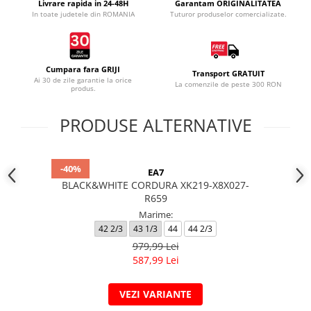
Livrare rapida in 24-48H
Garantam ORIGINALITATEA
In toate judetele din ROMANIA
Tuturor produselor comercializate.
Cumpara fara GRIJI
Transport GRATUIT
Ai 30 de zile garantie la orice
La comenzile de peste 300 RON
produs.
PRODUSE ALTERNATIVE
-40%
EA7
BLACK&WHITE CORDURA XK219-X8X027-
R659
Marime:
42 2/3
43 1/3
44
44 2/3
979,99 Lei
587,99 Lei
VEZI VARIANTE