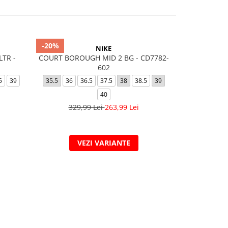
-20%
NIKE
LTR -
COURT BOROUGH MID 2 BG - CD7782-
COURT BORO
602
5
39
35.5
36
36.5
37.5
38
38.5
39
35.5
36
40
329,99 Lei
263,99 Lei
VEZI VARIANTE
V