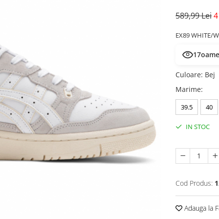
589,99 Lei
4
EX89 WHITE/W
17
oamen
Culoare
:
Bej
Marime
:
39.5
40
IN STOC
Cod Produs:
1
Adauga la F