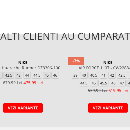
ALTI CLIENTI AU CUMPARAT
-7%
NIKE
NIKE
ir Huarache Runner DZ3306-100
AIR FORCE 1 `07 - CW2288
1
42.5
43
44
44.5
45
46
39
40
40.5
41
42
42.5
679,99 Lei
475,99 Lei
44.5
45
45.5
46
47
4
559,99 Lei
519,95 Lei
VEZI VARIANTE
VEZI VARIANTE