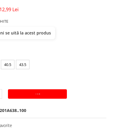
12,99 Lei
HITE
i se uită la acest produs
40.5
43.5
ADAUGA IN COS
201A638..100
avorite