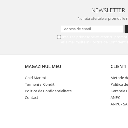
NEWSLETTER
Nu rata ofertele si promotiile 
Vreau sa primesc newsletter cu promoti
Afla mai multe in
Politica de Confidentia
MAGAZINUL MEU
CLIENTI
Ghid Marimi
Metode de
Termeni si Conditii
Politica d
Politica de Confidentialitate
Garantia 
Contact
ANPC
ANPC - SA