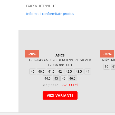
EX89 WHITE/WHITE
Informatii conformitate produs
-20%
-30%
ASICS
GEL-KAYANO 20 BLACK/PURE SILVER
Nike A
1203A388..001
39
4
40
40.5
41.5
42
42.5
43.5
44
44.5
45
46
46.5
709,99 Lei
567,99 Lei
VEZI VARIANTE