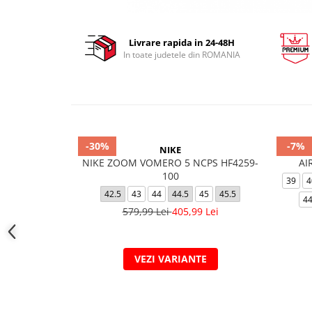
Livrare rapida in 24-48H
In toate judetele din ROMANIA
-30%
-7%
NIKE
NIKE ZOOM VOMERO 5 NCPS HF4259-
AI
100
39
4
42.5
43
44
44.5
45
45.5
44
579,99 Lei
405,99 Lei
VEZI VARIANTE