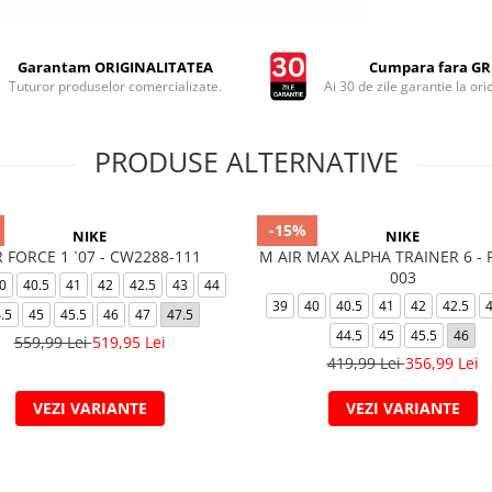
Garantam ORIGINALITATEA
Cumpara fara GRI
Tuturor produselor comercializate.
Ai 30 de zile garantie la ori
PRODUSE ALTERNATIVE
-15%
NIKE
NIKE
R FORCE 1 `07 - CW2288-111
M AIR MAX ALPHA TRAINER 6 - 
003
0
40.5
41
42
42.5
43
44
39
40
40.5
41
42
42.5
.5
45
45.5
46
47
47.5
44.5
45
45.5
46
559,99 Lei
519,95 Lei
419,99 Lei
356,99 Lei
VEZI VARIANTE
VEZI VARIANTE