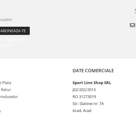
noastre
ile magazinului.
litate
DATE COMERCIALE
 Plata
Sport Line Shop SRL
e Retur
J02/202/2013
Produselor
RO 31273019
Str. Slatinei nr. 7A
L
Arad, Arad