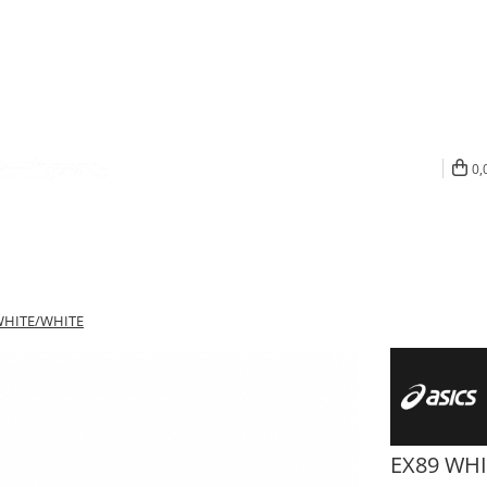
0,
WHITE/WHITE
EX89 WH