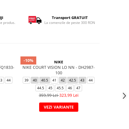
JI
Transport GRATUIT
ce produs.
La comenzile de peste 300 RON
-10%
-25%
NIKE
FQ1833-
NIKE COURT VISION LO NN - DH2987-
Puma Rebo
100
Nigh
43
44
39
40
40.5
41
42
42.5
43
44
39
40
40.
44.5
45
45.5
46
47
44
359,99 Lei
323,99 Lei
269,
VEZI VARIANTE
V