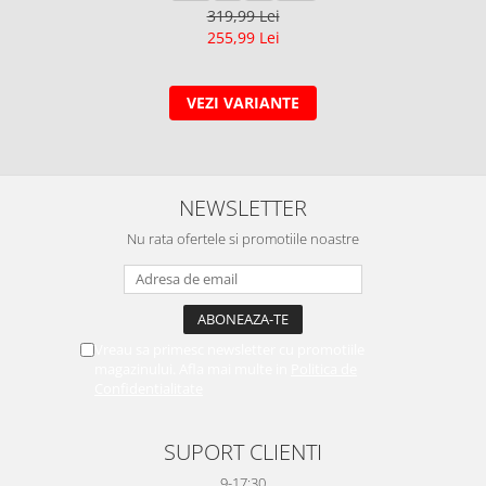
319,99 Lei
255,99 Lei
VEZI VARIANTE
NEWSLETTER
Nu rata ofertele si promotiile noastre
Vreau sa primesc newsletter cu promotiile
magazinului. Afla mai multe in
Politica de
Confidentialitate
SUPORT CLIENTI
9-17:30