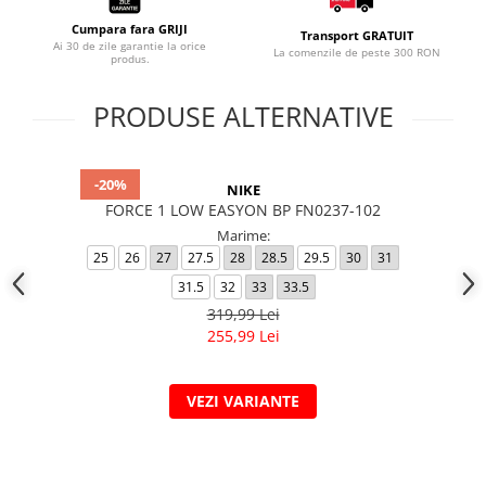
Cumpara fara GRIJI
Transport GRATUIT
Ai 30 de zile garantie la orice
La comenzile de peste 300 RON
produs.
PRODUSE ALTERNATIVE
-20%
NIKE
FORCE 1 LOW EASYON BP FN0237-102
Marime:
25
26
27
27.5
28
28.5
29.5
30
31
31.5
32
33
33.5
319,99 Lei
255,99 Lei
VEZI VARIANTE