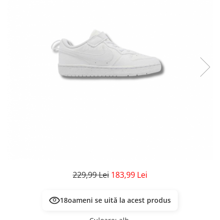
Veste
Pantaloni
Treninguri
Pantaloni scurți
Tricouri
Rochii/Fuste
Veste
Treninguri
Tricouri
Veste
229,99 Lei
183,99 Lei
18
oameni se uită la acest produs