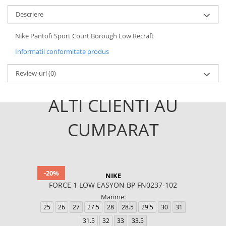
Descriere
Nike Pantofi Sport Court Borough Low Recraft
Informatii conformitate produs
Review-uri
(0)
ALTI CLIENTI AU
CUMPARAT
-20%
NIKE
FORCE 1 LOW EASYON BP FN0237-102
Marime:
25
26
27
27.5
28
28.5
29.5
30
31
31.5
32
33
33.5