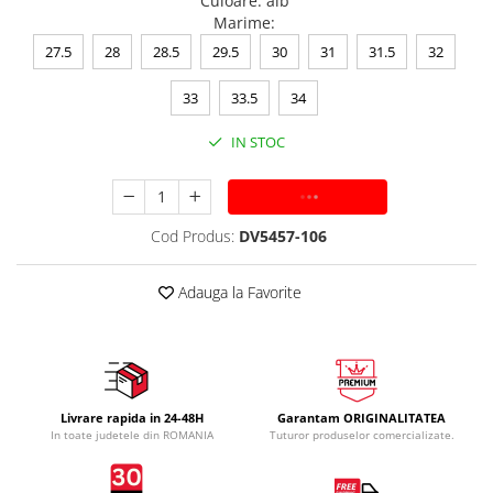
Culoare
:
alb
Marime
:
27.5
28
28.5
29.5
30
31
31.5
32
33
33.5
34
IN STOC
ADAUGA IN COS
Cod Produs:
DV5457-106
Adauga la Favorite
Livrare rapida in 24-48H
Garantam ORIGINALITATEA
In toate judetele din ROMANIA
Tuturor produselor comercializate.