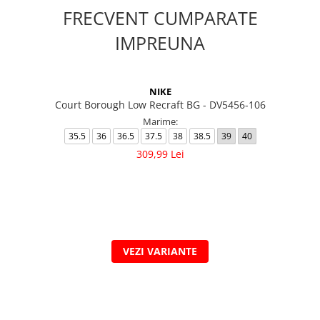
FRECVENT CUMPARATE
IMPREUNA
NIKE
Court Borough Low Recraft BG - DV5456-106
Marime:
35.5
36
36.5
37.5
38
38.5
39
40
309,99 Lei
VEZI VARIANTE