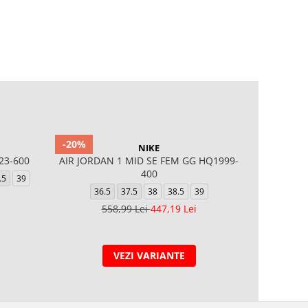
-20%
NIKE
23-600
AIR JORDAN 1 MID SE FEM GG HQ1999-
Nike 
400
.5
39
32
33.5
36.5
37.5
38
38.5
39
558,99 Lei
447,19 Lei
VEZI VARIANTE