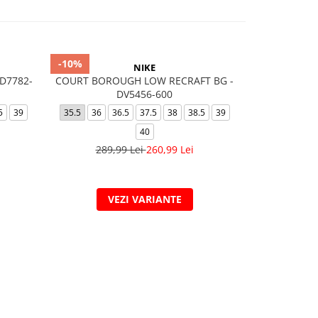
-10%
-11%
NIKE
D7782-
COURT BOROUGH LOW RECRAFT BG -
AIR FORCE
DV5456-600
35.5
36
5
39
35.5
36
36.5
37.5
38
38.5
39
40
449,
289,99 Lei
260,99 Lei
VEZI VARIANTE
V