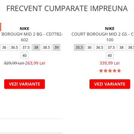
FRECVENT CUMPARATE IMPREUNA
NIKE
NIKE
 BOROUGH MID 2 BG - CD7782-
COURT BOROUGH MID 2 GS - C
602
100
36
36.5
37.5
38
38.5
39
35.5
36
36.5
37.5
38
38.
40
40
329,99 Lei
263,99 Lei
339,99 Lei
VEZI VARIANTE
VEZI VARIANTE