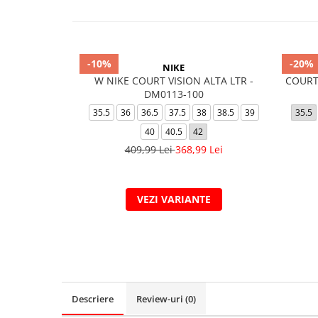
-10%
-20%
NIKE
W NIKE COURT VISION ALTA LTR -
COURT
DM0113-100
35.5
36
36.5
37.5
38
38.5
39
35.5
40
40.5
42
409,99 Lei
368,99 Lei
VEZI VARIANTE
Descriere
Review-uri
(0)