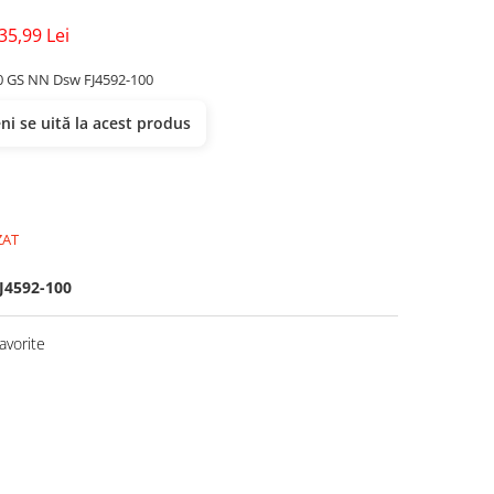
35,99 Lei
0 GS NN Dsw FJ4592-100
i se uită la acest produs
ZAT
J4592-100
avorite