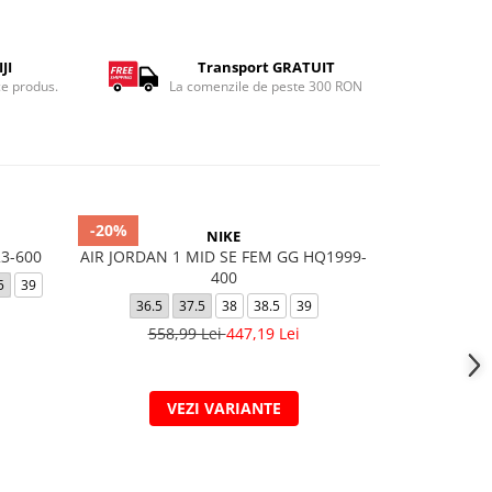
JI
Transport GRATUIT
ce produs.
La comenzile de peste 300 RON
-20%
-25%
NIKE
23-600
AIR JORDAN 1 MID SE FEM GG HQ1999-
COURT BO
400
5
39
36.5
37.5
38
38.5
39
27.5
28
558,99 Lei
447,19 Lei
32
269,
VEZI VARIANTE
V