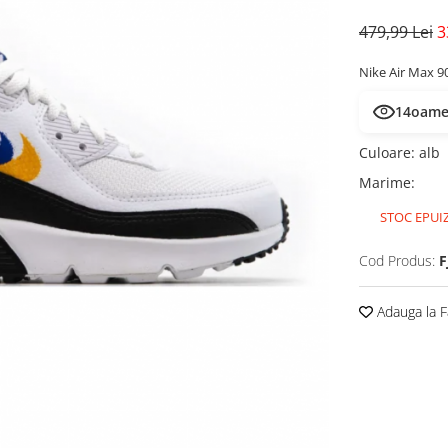
479,99 Lei
3
Nike Air Max 9
14
oamen
Culoare
:
alb
Marime
:
STOC EPUI
Cod Produs:
F
Adauga la F