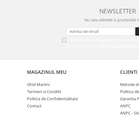
NEWSLETTER
Nu rata ofertele si promotiile 
Vreau sa primesc newsletter cu promoti
Afla mai multe in
Politica de Confidentia
MAGAZINUL MEU
CLIENTI
Ghid Marimi
Metode de
Termeni si Conditii
Politica d
Politica de Confidentialitate
Garantia 
Contact
ANPC
ANPC - SA