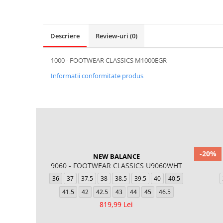
Descriere
Review-uri
(0)
1000 - FOOTWEAR CLASSICS M1000EGR
Informatii conformitate produs
-20%
NEW BALANCE
9060 - FOOTWEAR CLASSICS U9060WHT
36
37
37.5
38
38.5
39.5
40
40.5
41.5
42
42.5
43
44
45
46.5
819,99 Lei