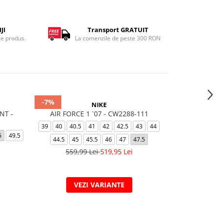
JI
Transport GRATUIT
ce produs.
La comenzile de peste 300 RON
-7%
-15%
NIKE
NT -
AIR FORCE 1 `07 - CW2288-111
M AIR MAX AL
39
40
40.5
41
42
42.5
43
44
5
49.5
39
40
40.
44.5
45
45.5
46
47
47.5
44.
559,99 Lei
519,95 Lei
419,
VEZI VARIANTE
V