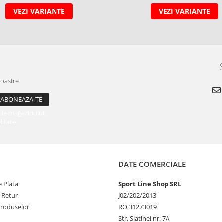
VEZI VARIANTE
VEZI VARIANTE
noastre
ile magazinului.
litate
DATE COMERCIALE
 Plata
Sport Line Shop SRL
e Retur
J02/202/2013
Produselor
RO 31273019
Str. Slatinei nr. 7A