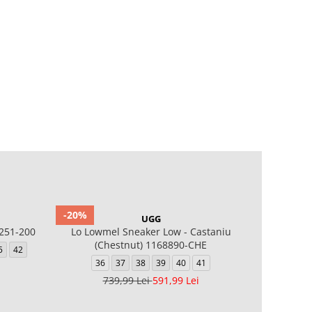
-20%
-20%
UGG
251-200
Lo Lowmel Sneaker Low - Castaniu
Astromel S
(Chestnut) 1168890-CHE
5
42
36
37
38
39
40
41
36
739,99 Lei
591,99 Lei
8