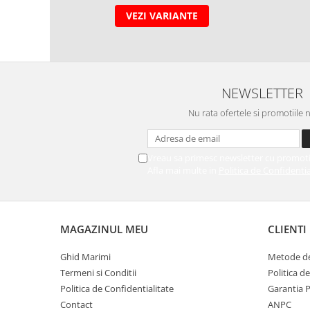
VEZI VARIANTE
NEWSLETTER
Nu rata ofertele si promotiile 
Vreau sa primesc newsletter cu promoti
Afla mai multe in
Politica de Confidentia
MAGAZINUL MEU
CLIENTI
Ghid Marimi
Metode de
Termeni si Conditii
Politica d
Politica de Confidentialitate
Garantia 
Contact
ANPC