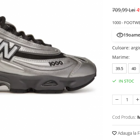
709,99 Lei
4
1000 - FOOTW
19
oamen
Culoare
:
argi
Marime
:
39.5
40
IN STOC
Cod Produs:
M
Adauga la F