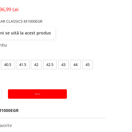
96,99 Lei
EAR CLASSICS M1000EGR
i se uită la acest produs
ntiu
40.5
41.5
42
42.5
43
44
45
ADAUGA IN COS
1000EGR
avorite