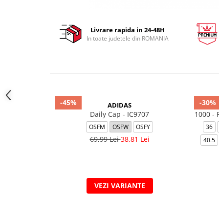
Livrare rapida in 24-48H
In toate judetele din ROMANIA
-45%
-30%
ADIDAS
Daily Cap - IC9707
1000 -
OSFM
OSFW
OSFY
36
69,99 Lei
38,81 Lei
40.5
VEZI VARIANTE