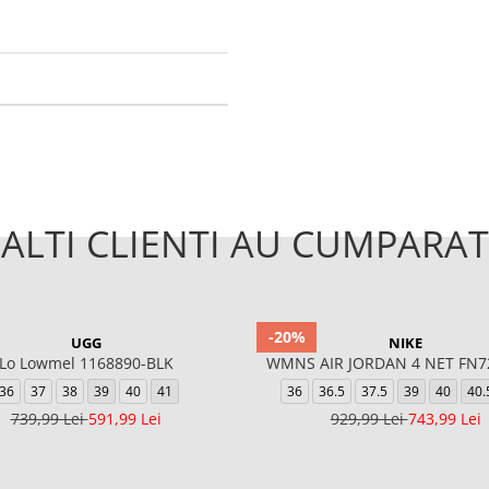
ALTI CLIENTI AU CUMPARAT
-20%
UGG
NIKE
Lo Lowmel 1168890-BLK
WMNS AIR JORDAN 4 NET FN7
36
37
38
39
40
41
36
36.5
37.5
39
40
40.
739,99 Lei
591,99 Lei
929,99 Lei
743,99 Lei