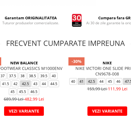
Garantam ORIGINALITATEA
Cumpara fara GRI
Tuturor produselor comercializate.
Ai 30 de zile garantie la ori
FRECVENT CUMPARATE IMPREUNA
-30%
NEW BALANCE
NIKE
 FOOTWEAR CLASSICS M1000ENV
NIKE VICTORI ONE SLIDE PRI
CN9678-008
37
37.5
38
38.5
39.5
40
40
41
42.5
44
45
46
47.
41.5
42
42.5
43
44
44.5
159,99 Lei
111,99 Lei
45
45.5
46.5
689,99 Lei
482,99 Lei
VEZI VARIANTE
VEZI VARIANTE