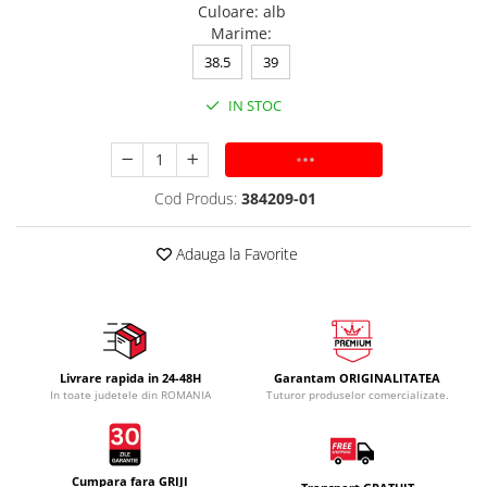
Culoare
:
alb
Marime
:
38.5
39
IN STOC
ADAUGA IN COS
Cod Produs:
384209-01
Adauga la Favorite
Livrare rapida in 24-48H
Garantam ORIGINALITATEA
In toate judetele din ROMANIA
Tuturor produselor comercializate.
Cumpara fara GRIJI