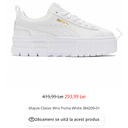
Veste
Pantaloni
Treninguri
Pantaloni scurți
Tricouri
Rochii/Fuste
Veste
Treninguri
Tricouri
Veste
419,99 Lei
293,99 Lei
Mayze Classic Wns Puma White 384209-01
28
oameni se uită la acest produs