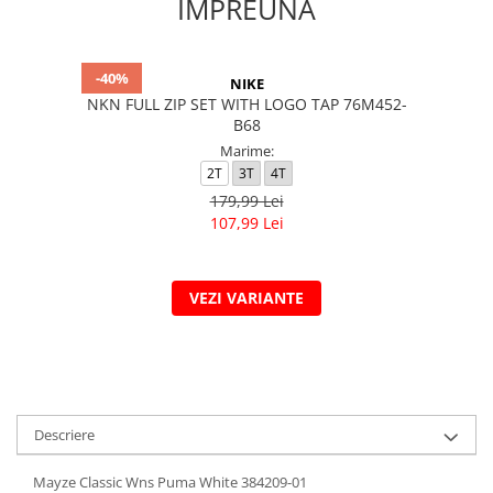
IMPREUNA
-40%
NIKE
NKN FULL ZIP SET WITH LOGO TAP 76M452-
B68
Marime:
2T
3T
4T
179,99 Lei
107,99 Lei
VEZI VARIANTE
Descriere
Mayze Classic Wns Puma White 384209-01