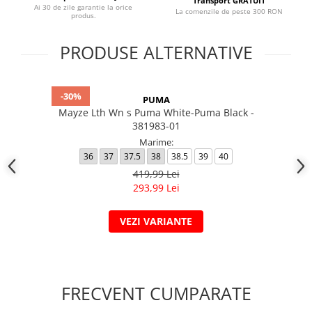
Transport GRATUIT
Ai 30 de zile garantie la orice
La comenzile de peste 300 RON
produs.
PRODUSE ALTERNATIVE
-30%
PUMA
Mayze Lth Wn s Puma White-Puma Black -
381983-01
Marime:
36
37
37.5
38
38.5
39
40
419,99 Lei
293,99 Lei
VEZI VARIANTE
FRECVENT CUMPARATE