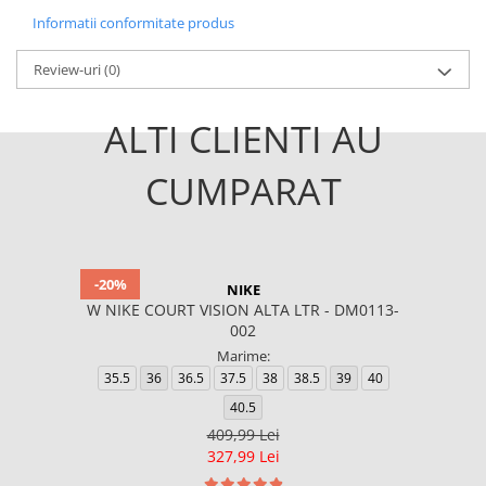
Informatii conformitate produs
Review-uri
(0)
ALTI CLIENTI AU
CUMPARAT
-20%
NIKE
W NIKE COURT VISION ALTA LTR - DM0113-
002
Marime:
35.5
36
36.5
37.5
38
38.5
39
40
40.5
409,99 Lei
327,99 Lei