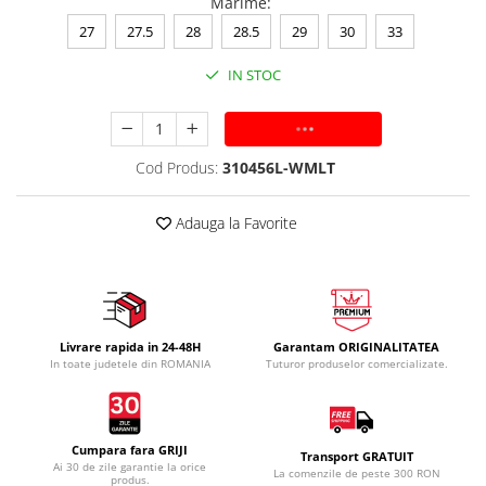
Marime
:
27
27.5
28
28.5
29
30
33
IN STOC
ADAUGA IN COS
Cod Produs:
310456L-WMLT
Adauga la Favorite
Livrare rapida in 24-48H
Garantam ORIGINALITATEA
In toate judetele din ROMANIA
Tuturor produselor comercializate.
Cumpara fara GRIJI
Transport GRATUIT
Ai 30 de zile garantie la orice
La comenzile de peste 300 RON
produs.