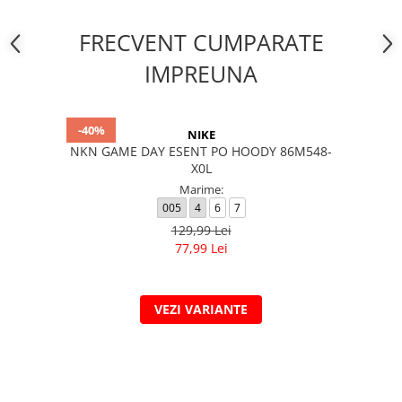
FRECVENT CUMPARATE
IMPREUNA
-40%
NIKE
NKN GAME DAY ESENT PO HOODY 86M548-
X0L
Marime:
005
4
6
7
129,99 Lei
77,99 Lei
VEZI VARIANTE