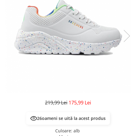
Veste
Pantaloni
Treninguri
Pantaloni scurți
Tricouri
Rochii/Fuste
Veste
Treninguri
Tricouri
Veste
219,99 Lei
175,99 Lei
26
oameni se uită la acest produs
Culoare
:
alb