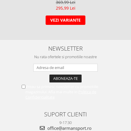
369,99 Lei
295,99 Lei
VEZI VARIANTE
NEWSLETTER
Nu rata ofertele si promotiile noastre
Vreau sa primesc newsletter cu promotiile
magazinului. Afla mai multe in
Politica de
Confidentialitate
SUPORT CLIENTI
9-17:30
office@armansport.ro