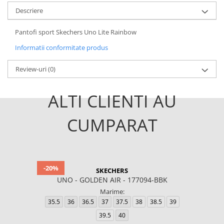
Descriere
Pantofi sport Skechers Uno Lite Rainbow
Informatii conformitate produs
Review-uri
(0)
ALTI CLIENTI AU
CUMPARAT
-20%
SKECHERS
UNO - GOLDEN AIR - 177094-BBK
Marime:
35.5
36
36.5
37
37.5
38
38.5
39
39.5
40