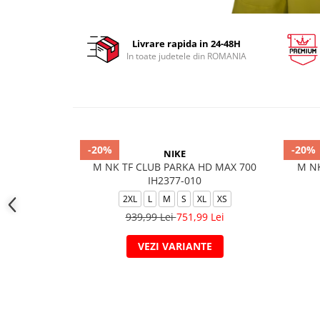
Livrare rapida in 24-48H
In toate judetele din ROMANIA
-20%
-20%
NIKE
M NK TF CLUB PARKA HD MAX 700
M N
IH2377-010
2XL
L
M
S
XL
XS
939,99 Lei
751,99 Lei
VEZI VARIANTE