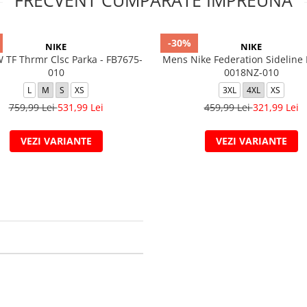
FRECVENT CUMPARATE IMPREUNA
-30%
NIKE
NIKE
TF Thrmr Clsc Parka - FB7675-
Mens Nike Federation Sideline F
010
0018NZ-010
L
M
S
XS
3XL
4XL
XS
759,99 Lei
531,99 Lei
459,99 Lei
321,99 Lei
VEZI VARIANTE
VEZI VARIANTE