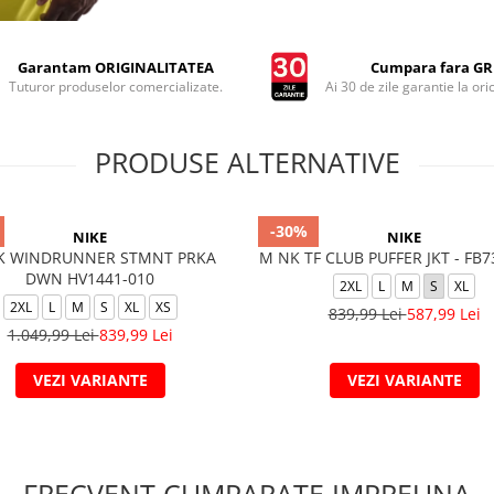
Garantam ORIGINALITATEA
Cumpara fara GRI
Tuturor produselor comercializate.
Ai 30 de zile garantie la ori
PRODUSE ALTERNATIVE
-30%
NIKE
NIKE
K WINDRUNNER STMNT PRKA
M NK TF CLUB PUFFER JKT - FB7
DWN HV1441-010
2XL
L
M
S
XL
2XL
L
M
S
XL
XS
839,99 Lei
587,99 Lei
1.049,99 Lei
839,99 Lei
VEZI VARIANTE
VEZI VARIANTE