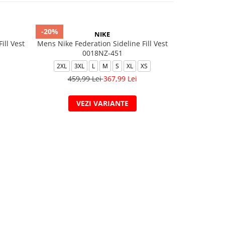
-20%
-40%
NIKE
ill Vest
Mens Nike Federation Sideline Fill Vest
M NK CLUB
0018NZ-451
2XL
3XL
L
M
S
XL
XS
2XL
459,99 Lei
367,99 Lei
499,
VEZI VARIANTE
V