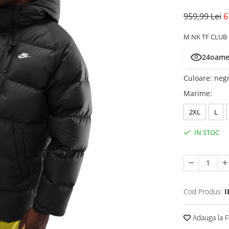
959,99 Lei
6
M NK TF CLUB 
24
oamen
Culoare
:
neg
Marime
:
2XL
L
IN STOC
Cod Produs:
I
Adauga la F