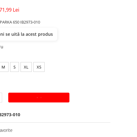
71,99 Lei
PARKA 650 IB2973-010
i se uită la acest produs
ru
M
S
XL
XS
ADAUGA IN COS
B2973-010
avorite