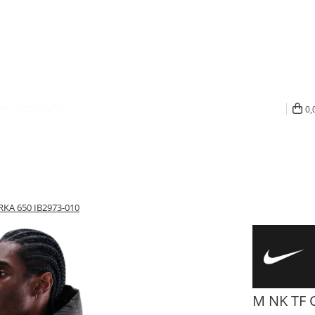
0,
KA 650 IB2973-010
M NK TF 