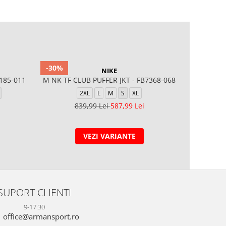
-30%
-40%
NIKE
8185-011
M NK TF CLUB PUFFER JKT - FB7368-068
Ge
2XL
L
M
S
XL
839,99 Lei
587,99 Lei
4
VEZI VARIANTE
SUPORT CLIENTI
9-17:30
office@armansport.ro