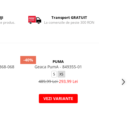
JI
Transport GRATUIT
ce produs.
La comenzile de peste 300 RON
-40%
-20%
PUMA
368-068
Geaca PumA - 849355-01
M J BRK 
S
XS
2XL
489,99 Lei
293,99 Lei
809,
VEZI VARIANTE
V