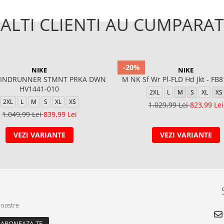
ALTI CLIENTI AU CUMPARAT
-20%
NIKE
NIKE
INDRUNNER STMNT PRKA DWN
M NK Sf Wr Pl-FLD Hd Jkt - FB
HV1441-010
2XL
L
M
S
XL
XS
2XL
L
M
S
XL
XS
1.029,99 Lei
823,99 Lei
1.049,99 Lei
839,99 Lei
VEZI VARIANTE
VEZI VARIANTE
noastre