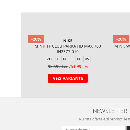
-20%
-20%
NIKE
M NK TF CLUB PARKA HD MAX 700
M NK W
IH2377-010
2XL
L
M
S
XL
XS
939,99 Lei
751,99 Lei
VEZI VARIANTE
NEWSLETTER
Nu rata ofertele si promotiile 