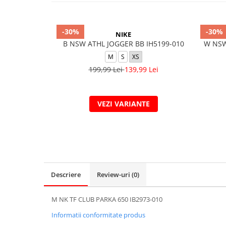
-30%
-30%
NIKE
B NSW ATHL JOGGER BB IH5199-010
W NSW 
M
S
XS
199,99 Lei
139,99 Lei
VEZI VARIANTE
Descriere
Review-uri
(0)
M NK TF CLUB PARKA 650 IB2973-010
Informatii conformitate produs