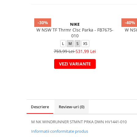
-30%
-40%
NIKE
W NSW TF Thrmr Clsc Parka - FB7675-
W NS
010
L
M
S
XS
759,99 Lei
531,99 Lei
VEZI VARIANTE
Descriere
Review-uri
(0)
M NK WINDRUNNER STMNT PRKA DWN HV1441-010
Informatii conformitate produs