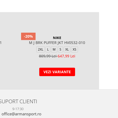
-20%
-40%
NIKE
1
M J BRK PUFFER JKT HV0532-010
M NK SF W
2XL
L
M
S
XL
XS
809,99 Lei
647,99 Lei
8
VEZI VARIANTE
SUPORT CLIENTI
9-17:30
office@armansport.ro