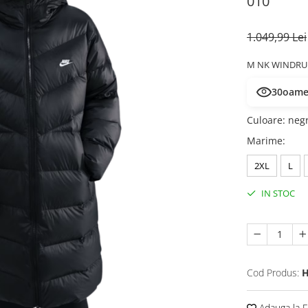
010
1.049,99 Lei
M NK WINDRU
30
oamen
Culoare
:
neg
Marime
:
2XL
L
IN STOC
Cod Produs:
H
Adauga la F