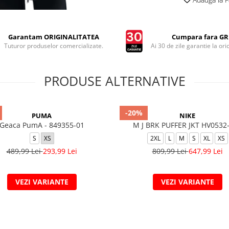
Garantam ORIGINALITATEA
Cumpara fara GRI
Tuturor produselor comercializate.
Ai 30 de zile garantie la ori
PRODUSE ALTERNATIVE
-20%
PUMA
NIKE
Geaca PumA - 849355-01
M J BRK PUFFER JKT HV0532
S
XS
2XL
L
M
S
XL
XS
489,99 Lei
293,99 Lei
809,99 Lei
647,99 Lei
VEZI VARIANTE
VEZI VARIANTE