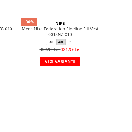
-30%
-30%
NIKE
68-010
Mens Nike Federation Sideline Fill Vest
K NSW TF AD
0018NZ-010
3XL
4XL
XS
L
459,99 Lei
321,99 Lei
589,
VEZI VARIANTE
V