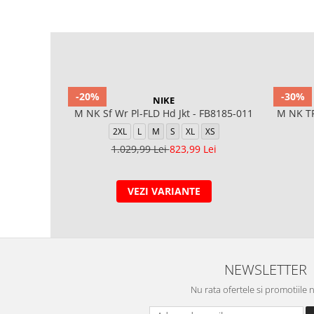
-20%
-30%
NIKE
M NK Sf Wr Pl-FLD Hd Jkt - FB8185-011
M NK TF
2XL
L
M
S
XL
XS
1.029,99 Lei
823,99 Lei
VEZI VARIANTE
NEWSLETTER
Nu rata ofertele si promotiile 