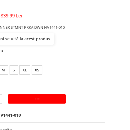
839,99 Lei
NNER STMNT PRKA DWN HV1441-010
i se uită la acest produs
ru
M
S
XL
XS
ADAUGA IN COS
V1441-010
avorite