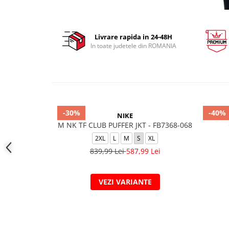
Livrare rapida in 24-48H
In toate judetele din ROMANIA
-30%
-40%
NIKE
M NK TF CLUB PUFFER JKT - FB7368-068
2XL
L
M
S
XL
839,99 Lei
587,99 Lei
VEZI VARIANTE