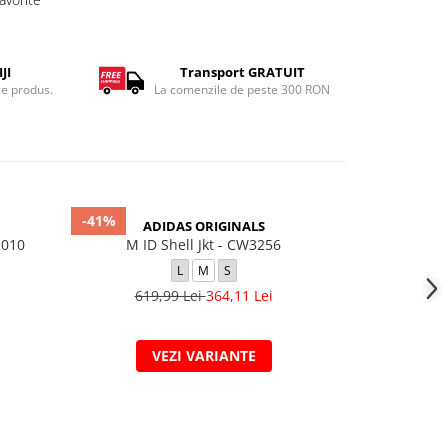
JI
Transport GRATUIT
ce produs.
La comenzile de peste 300 RON
-41%
-30%
ADIDAS ORIGINALS
-010
M ID Shell Jkt - CW3256
M NK TF CLUB
L
M
S
L
619,99 Lei
364,11 Lei
839,
VEZI VARIANTE
V