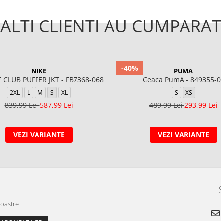
ALTI CLIENTI AU CUMPARAT
-40%
NIKE
PUMA
 CLUB PUFFER JKT - FB7368-068
Geaca PumA - 849355-0
2XL
L
M
S
XL
S
XS
839,99 Lei
587,99 Lei
489,99 Lei
293,99 Lei
VEZI VARIANTE
VEZI VARIANTE
noastre