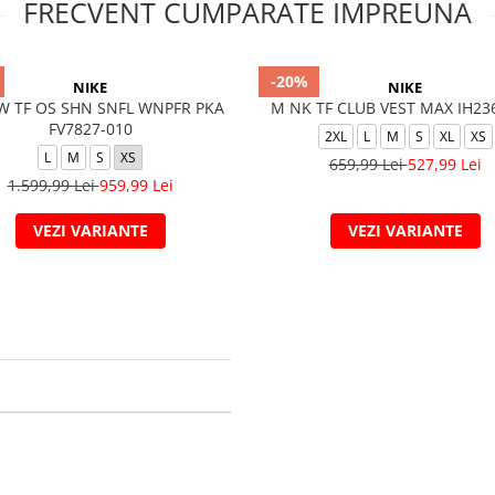
FRECVENT CUMPARATE IMPREUNA
-20%
NIKE
NIKE
W TF OS SHN SNFL WNPFR PKA
M NK TF CLUB VEST MAX IH23
FV7827-010
2XL
L
M
S
XL
XS
L
M
S
XS
659,99 Lei
527,99 Lei
1.599,99 Lei
959,99 Lei
VEZI VARIANTE
VEZI VARIANTE