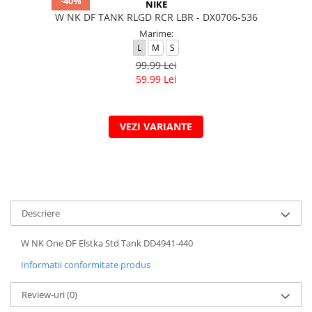
-40%
NIKE
W NK DF TANK RLGD RCR LBR - DX0706-536
Marime:
L
M
S
99,99 Lei
59,99 Lei
VEZI VARIANTE
Descriere
W NK One DF Elstka Std Tank DD4941-440
Informatii conformitate produs
Review-uri
(0)