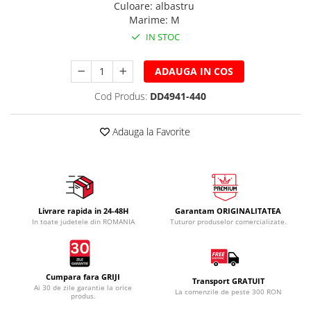
Veste
Pantaloni
Treninguri
Culoare
:
albastru
Marime
:
M
Pantaloni scurți
Tricouri
IN STOC
Rochii/Fuste
Veste
Treninguri
ADAUGA IN COS
Tricouri
Veste
Cod Produs:
DD4941-440
Adauga la Favorite
Livrare rapida in 24-48H
Garantam ORIGINALITATEA
In toate judetele din ROMANIA
Tuturor produselor comercializate.
Cumpara fara GRIJI
Transport GRATUIT
Ai 30 de zile garantie la orice
La comenzile de peste 300 RON
produs.