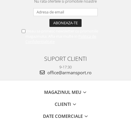
Nu rata ofertele si promotiile noastre
Vreau sa primesc newsletter cu promotiile
magazinului. Afla mai multe in
Politica de
Confidentialitate
SUPORT CLIENTI
9-17:30
office@armansport.ro
MAGAZINUL MEU
CLIENTI
DATE COMERCIALE