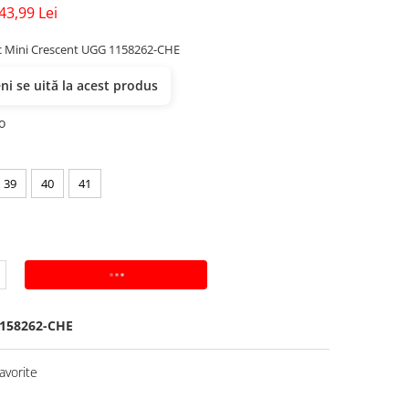
43,99 Lei
c Mini Crescent UGG 1158262-CHE
i se uită la acest produs
o
39
40
41
ADAUGA IN COS
158262-CHE
avorite