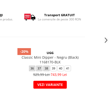
JI
Transport GRATUIT
ce produs.
La comenzile de peste 300 RON
-20%
-20%
UGG
Classic Mini Dipper - Negru (Black)
Tazz II -
1168170-BLK
36
3
36
37
38
39
40
41
779,
929,99 Lei
743,99 Lei
VEZI VARIANTE
V