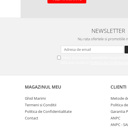
NEWSLETTER
Nu rata ofertele si promotiile 
Vreau sa primesc newsletter cu promoti
Afla mai multe in
Politica de Confidentia
MAGAZINUL MEU
CLIENTI
Ghid Marimi
Metode de
Termeni si Conditii
Politica d
Politica de Confidentialitate
Garantia 
Contact
ANPC
ANPC - SA