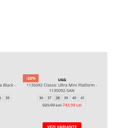
-20%
-20%
UGG
 Black -
1135092 Classic Ultra Mini Platform -
Classi
1135092-SAN
36
5
39
36
37
38
39
40
41
1
929,99 Lei
743,99 Lei
VEZI VARIANTE