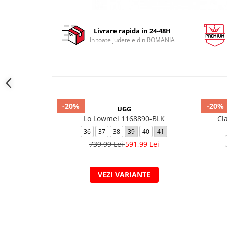
Livrare rapida in 24-48H
In toate judetele din ROMANIA
-20%
-20%
UGG
Lo Lowmel 1168890-BLK
Cl
36
37
38
39
40
41
739,99 Lei
591,99 Lei
VEZI VARIANTE