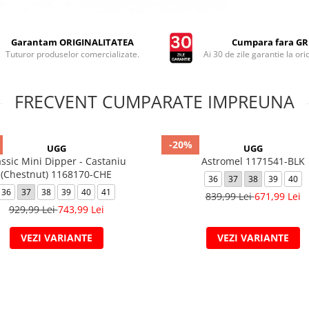
Garantam ORIGINALITATEA
Cumpara fara GRI
Tuturor produselor comercializate.
Ai 30 de zile garantie la ori
FRECVENT CUMPARATE IMPREUNA
-20%
UGG
UGG
assic Mini Dipper - Castaniu
Astromel 1171541-BLK
(Chestnut) 1168170-CHE
36
37
38
39
40
36
37
38
39
40
41
839,99 Lei
671,99 Lei
929,99 Lei
743,99 Lei
VEZI VARIANTE
VEZI VARIANTE