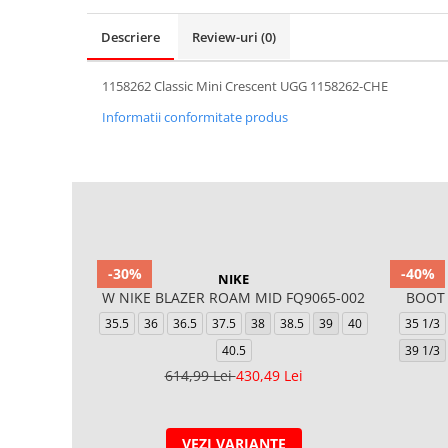
Descriere
Review-uri
(0)
1158262 Classic Mini Crescent UGG 1158262-CHE
Informatii conformitate produs
-30%
-40%
NIKE
W NIKE BLAZER ROAM MID FQ9065-002
BOOT 
35.5
36
36.5
37.5
38
38.5
39
40
35 1/3
40.5
39 1/3
614,99 Lei
430,49 Lei
VEZI VARIANTE