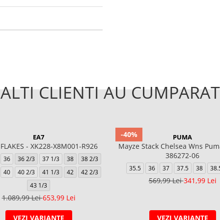
ALTI CLIENTI AU CUMPARAT
-40%
EA7
PUMA
FLAKES - XK228-X8M001-R926
Mayze Stack Chelsea Wns Puma
386272-06
36
36 2/3
37 1/3
38
38 2/3
35.5
36
37
37.5
38
38.
40
40 2/3
41 1/3
42
42 2/3
569,99 Lei
341,99 Lei
43 1/3
1.089,99 Lei
653,99 Lei
VEZI VARIANTE
VEZI VARIANTE