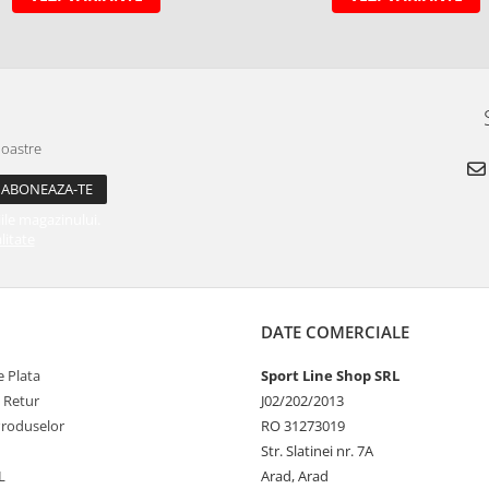
noastre
ile magazinului.
litate
DATE COMERCIALE
 Plata
Sport Line Shop SRL
e Retur
J02/202/2013
Produselor
RO 31273019
Str. Slatinei nr. 7A
L
Arad, Arad