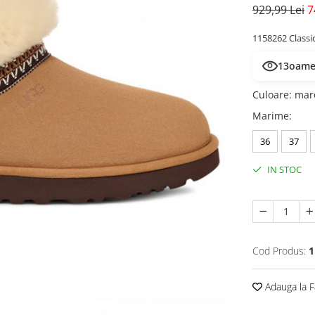
929,99 Lei
7
1158262 Classi
13
oamen
Culoare
:
mar
Marime
:
36
37
IN STOC
Cod Produs:
1
Adauga la F