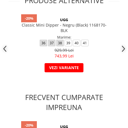
PRODUSE ALTERNATIVE
-20%
UGG
Classic Mini Dipper - Negru (Black) 1168170-
BLK
Marime:
36
37
38
39
40
41
929,99 Lei
743,99 Lei
VEZI VARIANTE
FRECVENT CUMPARATE
IMPREUNA
-20%
UGG