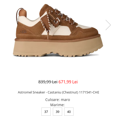
Veste
Pantaloni
Treninguri
Pantaloni scurți
Tricouri
Rochii/Fuste
Veste
Treninguri
Tricouri
Veste
839,99 Lei
671,99 Lei
Astromel Sneaker - Castaniu (Chestnut) 1171541-CHE
Culoare
:
maro
Marime
:
37
39
40