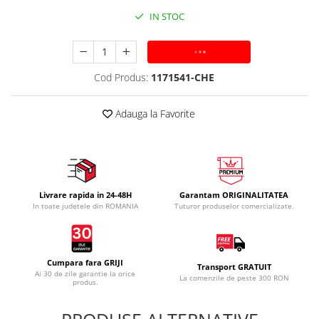
IN STOC
ADAUGA IN COS
Cod Produs:
1171541-CHE
Adauga la Favorite
Livrare rapida in 24-48H
Garantam ORIGINALITATEA
In toate judetele din ROMANIA
Tuturor produselor comercializate.
Cumpara fara GRIJI
Transport GRATUIT
Ai 30 de zile garantie la orice
La comenzile de peste 300 RON
produs.