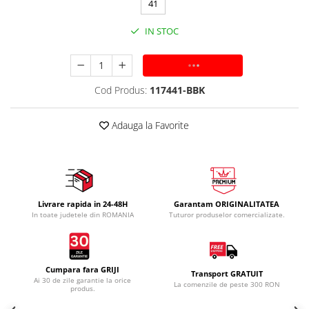
41
IN STOC
ADAUGA IN COS
Cod Produs:
117441-BBK
Adauga la Favorite
Livrare rapida in 24-48H
Garantam ORIGINALITATEA
In toate judetele din ROMANIA
Tuturor produselor comercializate.
Cumpara fara GRIJI
Transport GRATUIT
Ai 30 de zile garantie la orice
La comenzile de peste 300 RON
produs.