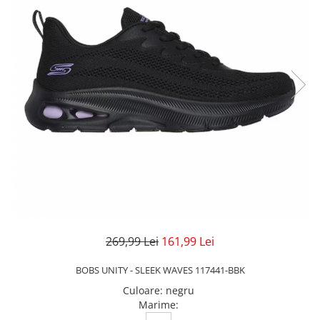
Veste
Pantaloni
Treninguri
Pantaloni scurți
Tricouri
Rochii/Fuste
Veste
Treninguri
Tricouri
Veste
269,99 Lei
161,99 Lei
BOBS UNITY - SLEEK WAVES 117441-BBK
Culoare
:
negru
Marime
: