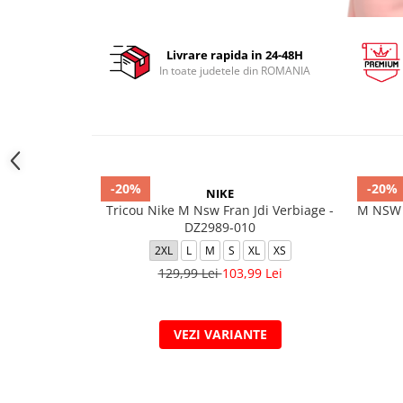
Livrare rapida in 24-48H
In toate judetele din ROMANIA
-20%
-20%
NIKE
Tricou Nike M Nsw Fran Jdi Verbiage -
M NSW 
DZ2989-010
2XL
L
M
S
XL
XS
129,99 Lei
103,99 Lei
VEZI VARIANTE