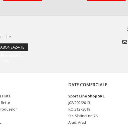
noastre
ile magazinului.
litate
DATE COMERCIALE
 Plata
Sport Line Shop SRL
e Retur
J02/202/2013
Produselor
RO 31273019
Str. Slatinei nr. 7A
L
Arad, Arad