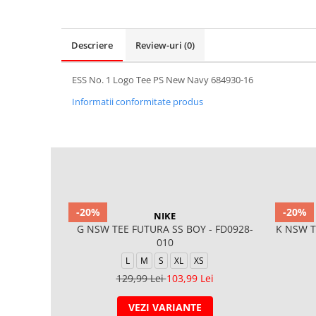
Descriere
Review-uri
(0)
ESS No. 1 Logo Tee PS New Navy 684930-16
Informatii conformitate produs
-20%
-20%
NIKE
G NSW TEE FUTURA SS BOY - FD0928-
K NSW T
010
L
M
S
XL
XS
129,99 Lei
103,99 Lei
VEZI VARIANTE