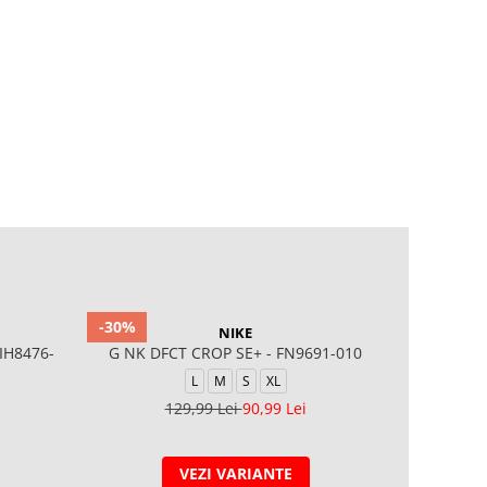
-30%
-20%
NIKE
IH8476-
G NK DFCT CROP SE+ - FN9691-010
NKG PE
L
M
S
XL
129,99 Lei
90,99 Lei
VEZI VARIANTE