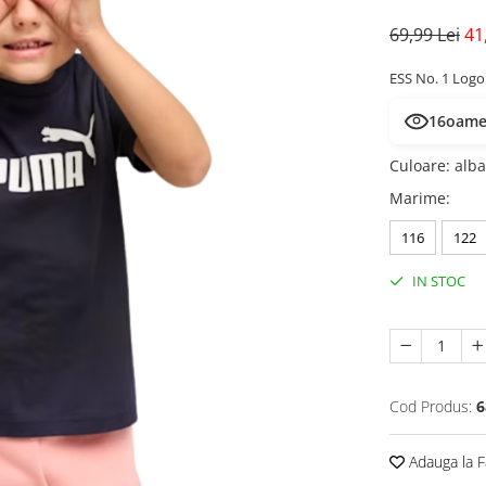
69,99 Lei
41
ESS No. 1 Log
16
oamen
Culoare
:
alba
Marime
:
116
122
IN STOC
Cod Produs:
6
Adauga la F