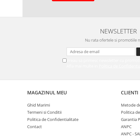
NEWSLETTER
Nu rata ofertele si promotiile 
Vreau sa primesc newsletter cu promoti
Afla mai multe in
Politica de Confidentia
MAGAZINUL MEU
CLIENTI
Ghid Marimi
Metode de
Termeni si Conditii
Politica d
Politica de Confidentialitate
Garantia 
Contact
ANPC
ANPC - SA