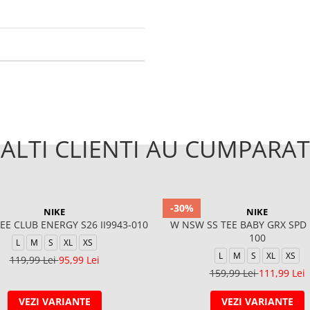
ALTI CLIENTI AU CUMPARAT
-30%
NIKE
NIKE
EE CLUB ENERGY S26 II9943-010
W NSW SS TEE BABY GRX SPD 
100
L
M
S
XL
XS
L
M
S
XL
XS
119,99 Lei
95,99 Lei
159,99 Lei
111,99 Lei
VEZI VARIANTE
VEZI VARIANTE