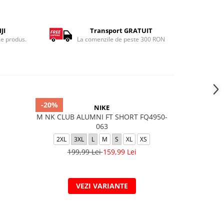
JI
Transport GRATUIT
ce produs.
La comenzile de peste 300 RON
-20%
-20%
NIKE
M NK CLUB ALUMNI FT SHORT FQ4950-
K NSW CLU
063
2XL
3XL
L
M
S
XL
XS
L
199,99 Lei
159,99 Lei
129,
VEZI VARIANTE
V