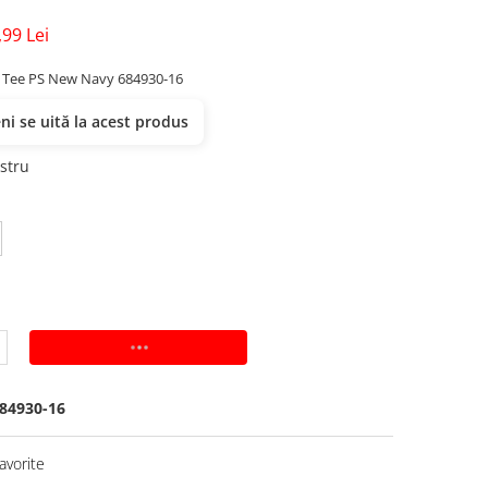
,99 Lei
o Tee PS New Navy 684930-16
i se uită la acest produs
stru
ADAUGA IN COS
84930-16
avorite