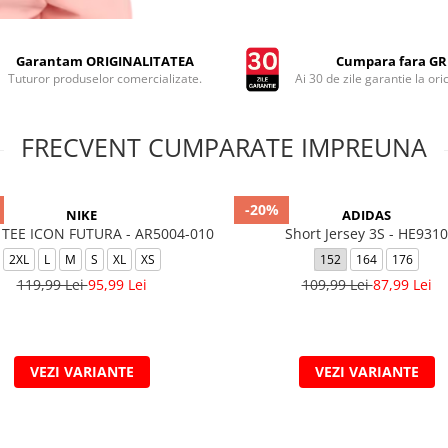
Garantam ORIGINALITATEA
Cumpara fara GRI
Tuturor produselor comercializate.
Ai 30 de zile garantie la ori
FRECVENT CUMPARATE IMPREUNA
-20%
NIKE
ADIDAS
TEE ICON FUTURA - AR5004-010
Short Jersey 3S - HE9310
2XL
L
M
S
XL
XS
152
164
176
119,99 Lei
95,99 Lei
109,99 Lei
87,99 Lei
VEZI VARIANTE
VEZI VARIANTE