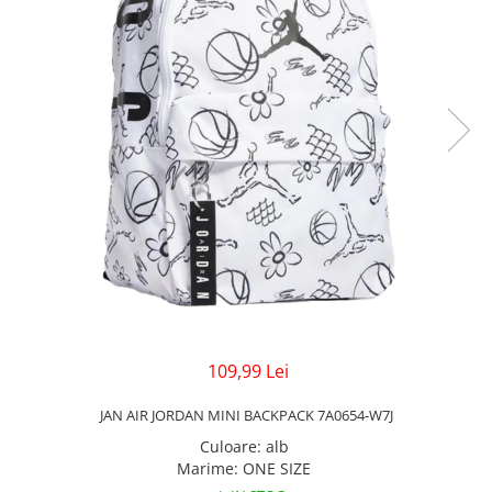
Veste
Pantaloni
Treninguri
Pantaloni scurți
Tricouri
Rochii/Fuste
Veste
Treninguri
Tricouri
Veste
109,99 Lei
JAN AIR JORDAN MINI BACKPACK 7A0654-W7J
Culoare
:
alb
Marime
:
ONE SIZE