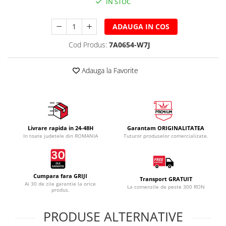
IN STOC
ADAUGA IN COS
Cod Produs:
7A0654-W7J
Adauga la Favorite
Livrare rapida in 24-48H
Garantam ORIGINALITATEA
In toate judetele din ROMANIA
Tuturor produselor comercializate.
Cumpara fara GRIJI
Transport GRATUIT
Ai 30 de zile garantie la orice
La comenzile de peste 300 RON
produs.
PRODUSE ALTERNATIVE