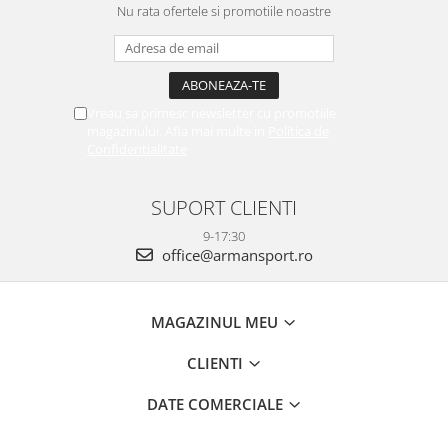
Nu rata ofertele si promotiile noastre
Vreau sa primesc newsletter cu promotiile
magazinului. Afla mai multe in
Politica de
Confidentialitate
SUPORT CLIENTI
9-17:30
office@armansport.ro
MAGAZINUL MEU
CLIENTI
DATE COMERCIALE