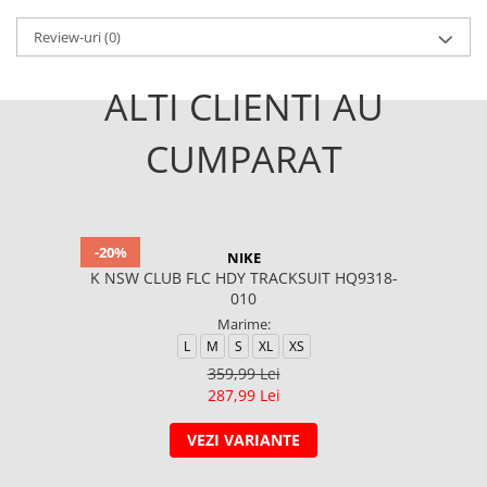
Review-uri
(0)
ALTI CLIENTI AU
CUMPARAT
-20%
NIKE
K NSW CLUB FLC HDY TRACKSUIT HQ9318-
010
Marime:
L
M
S
XL
XS
359,99 Lei
287,99 Lei
VEZI VARIANTE