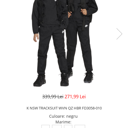
Veste
Pantaloni
Treninguri
Pantaloni scurți
Tricouri
Rochii/Fuste
Veste
Treninguri
Tricouri
Veste
339,99 Lei
271,99 Lei
K NSW TRACKSUIT WVN QZ HBR FD3058-010
Culoare
:
negru
Marime
: