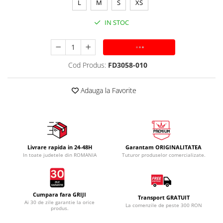
L
M
S
XS
IN STOC
ADAUGA IN COS
Cod Produs:
FD3058-010
Adauga la Favorite
Livrare rapida in 24-48H
Garantam ORIGINALITATEA
In toate judetele din ROMANIA
Tuturor produselor comercializate.
Cumpara fara GRIJI
Transport GRATUIT
Ai 30 de zile garantie la orice
La comenzile de peste 300 RON
produs.