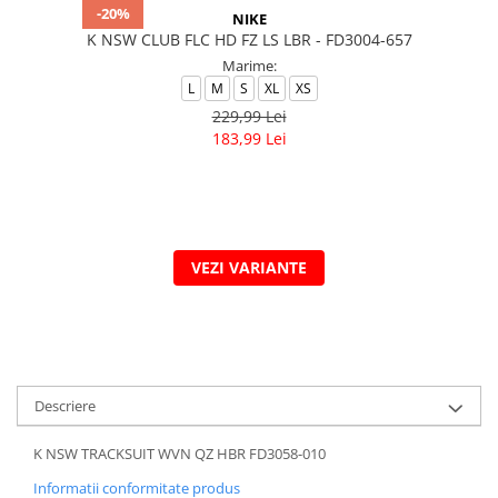
-20%
NIKE
K NSW CLUB FLC HD FZ LS LBR - FD3004-657
Marime:
L
M
S
XL
XS
229,99 Lei
183,99 Lei
VEZI VARIANTE
Descriere
K NSW TRACKSUIT WVN QZ HBR FD3058-010
Informatii conformitate produs