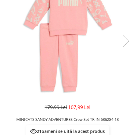
Veste
Pantaloni
Treninguri
Pantaloni scurți
Tricouri
Rochii/Fuste
Veste
Treninguri
Tricouri
Veste
179,99 Lei
107,99 Lei
MINICATS SANDY ADVENTURES Crew Set TR IN 686284-18
19
oameni se uită la acest produs