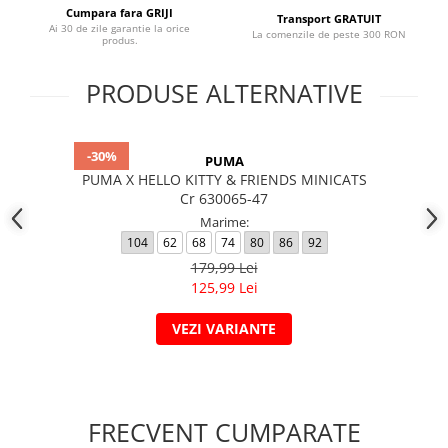
Cumpara fara GRIJI
Transport GRATUIT
Ai 30 de zile garantie la orice
La comenzile de peste 300 RON
produs.
PRODUSE ALTERNATIVE
-30%
PUMA
PUMA X HELLO KITTY & FRIENDS MINICATS
Cr 630065-47
Marime:
104
62
68
74
80
86
92
179,99 Lei
125,99 Lei
VEZI VARIANTE
FRECVENT CUMPARATE