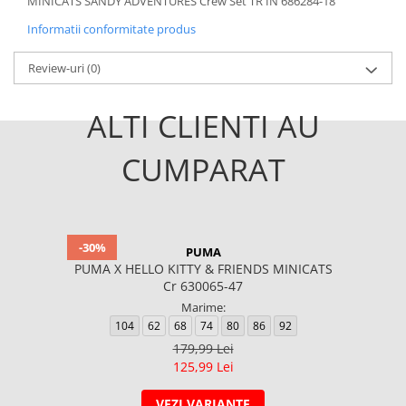
MINICATS SANDY ADVENTURES Crew Set TR IN 686284-18
Informatii conformitate produs
Review-uri
(0)
ALTI CLIENTI AU
CUMPARAT
-30%
PUMA
PUMA X HELLO KITTY & FRIENDS MINICATS
Cr 630065-47
Marime:
104
62
68
74
80
86
92
179,99 Lei
125,99 Lei
VEZI VARIANTE