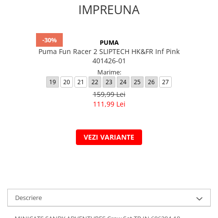
IMPREUNA
-30%
PUMA
Puma Fun Racer 2 SLIPTECH HK&FR Inf Pink
401426-01
Marime:
19
20
21
22
23
24
25
26
27
159,99 Lei
111,99 Lei
VEZI VARIANTE
Descriere