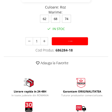
Culoare
:
Roz
Marime
:
62
68
74
IN STOC
ADAUGA IN COS
Cod Produs:
686284-18
Adauga la Favorite
Livrare rapida in 24-48H
Garantam ORIGINALITATEA
In toate judetele din ROMANIA
Tuturor produselor comercializate.