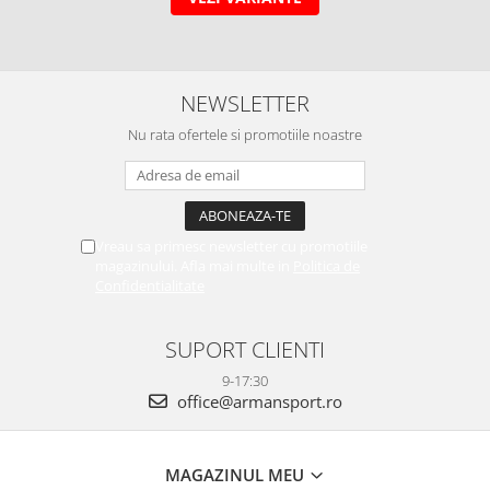
NEWSLETTER
Nu rata ofertele si promotiile noastre
Vreau sa primesc newsletter cu promotiile
magazinului. Afla mai multe in
Politica de
Confidentialitate
SUPORT CLIENTI
9-17:30
office@armansport.ro
MAGAZINUL MEU