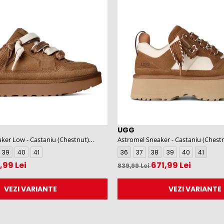
UGG
ker Low - Castaniu (Chestnut)
Astromel Sneaker - Castaniu (Chest
CHE
39
40
41
36
37
38
39
40
41
,99 Lei
671,99 Lei
839,99 Lei
VEZI VARIANTE
VEZI VARIANTE