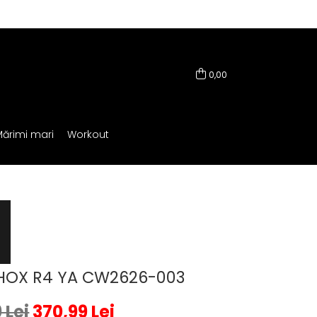
0,00
ărimi mari
Workout
SHOX R4 YA CW2626-003
 Lei
370,99 Lei