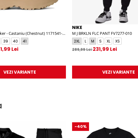
NIKE
er - Castaniu (Chestnut) 1171541-
M J BRKLN FLC PANT FV7277-010
39
40
41
2XL
L
M
S
XL
XS
1,99 Lei
231,99 Lei
289,99 Lei
VEZI VARIANTE
VEZI VARIANTE
a
-40%