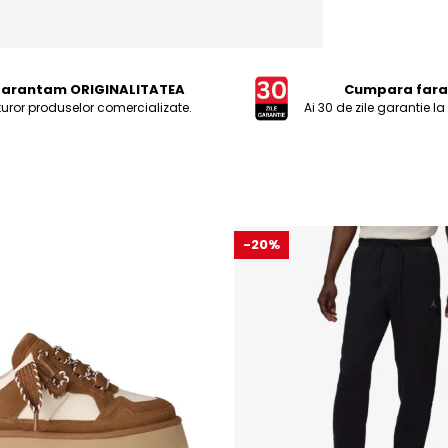
arantam ORIGINALITATEA
Cumpara fara 
turor produselor comercializate.
Ai 30 de zile garantie la
-20%