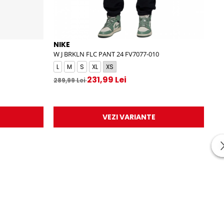
NIKE
NI
W J BRKLN FLC PANT 24 FV7077-010
B N
L
M
S
XL
XS
L
231,99 Lei
289,99 Lei
30
VEZI VARIANTE
-