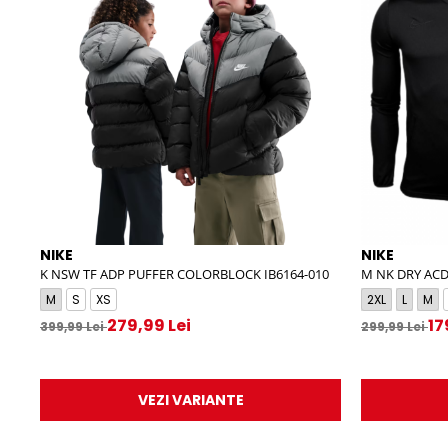
NIKE
NIKE
K NSW TF ADP PUFFER COLORBLOCK IB6164-010
M NK DRY ACD2
M
S
XS
2XL
L
M
279,99 Lei
17
399,99 Lei
299,99 Lei
VEZI VARIANTE