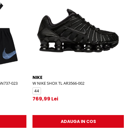
NIKE
NI
6N737-023
W NIKE SHOX TL AR3566-002
NIK
44
3
769,99 Lei
44
43
ADAUGA IN COS