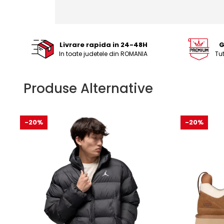
Livrare rapida in 24-48H
G
In toate judetele din ROMANIA
Tu
Produse Alternative
-20%
-20%