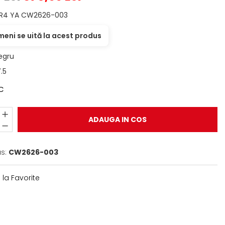
 R4 YA CW2626-003
eni se uită la acest produs
egru
.5
C
ADAUGA IN COS
s:
CW2626-003
la Favorite