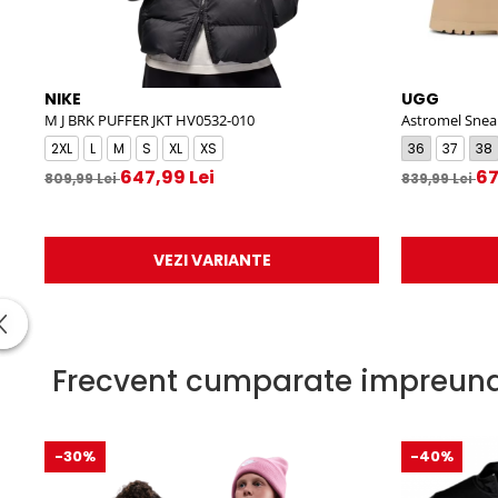
NIKE
UGG
M J BRK PUFFER JKT HV0532-010
Astromel Sneak
CHE
2XL
L
M
S
XL
XS
36
37
38
647,99 Lei
67
809,99 Lei
839,99 Lei
VEZI VARIANTE
Frecvent cumparate impreun
-30%
-40%