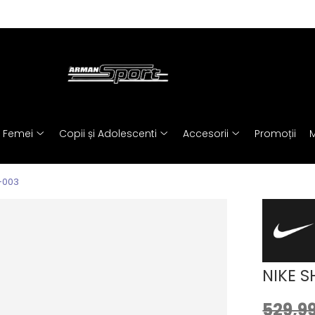
Femei
Copii și Adolescenti
Accesorii
Promoții
M
-003
NIKE 
529,99