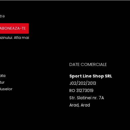
tre
inului. Afla mai
DATE COMERCIALE
ata
Sport Line Shop SRL
tur
J02/202/2013
duselor
RO 31273019
Str. Slatinei nr. 7A
Arad, Arad