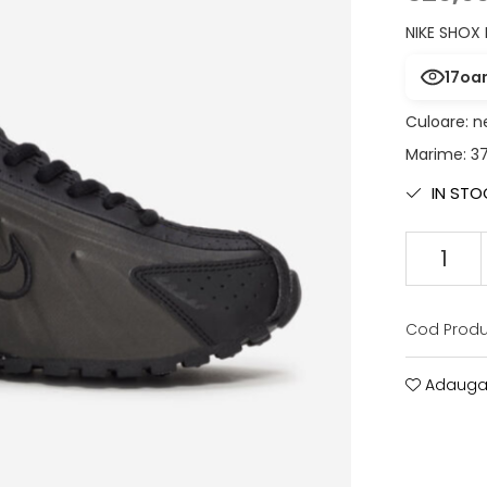
NIKE SHOX
17
oam
Culoare
:
n
Marime
:
37
IN STO
Cod Produ
Adauga 