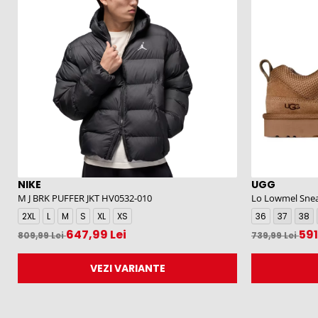
NIKE
UGG
M J BRK PUFFER JKT HV0532-010
Lo Lowmel Snea
1168890-CHE
2XL
L
M
S
XL
XS
36
37
38
647,99 Lei
591
809,99 Lei
739,99 Lei
VEZI VARIANTE