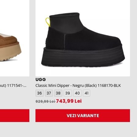
UGG
nut) 1171541-
Classic Mini Dipper - Negru (Black) 1168170-BLK
36
37
38
39
40
41
743,99 Lei
929,99 Lei
VEZI VARIANTE