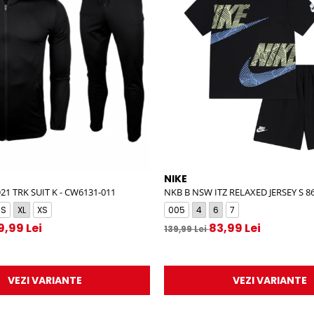
NIKE
1 TRK SUIT K - CW6131-011
NKB B NSW ITZ RELAXED JERSEY S 8
S
XL
XS
005
4
6
7
9,99 Lei
83,99 Lei
139,99 Lei
VEZI VARIANTE
VEZI VARIANTE