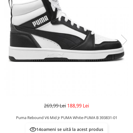
Veste
Pantaloni
Treninguri
Pantaloni scurți
Tricouri
Rochii/Fuste
Veste
Treninguri
Tricouri
Veste
269,99 Lei
188,99 Lei
Puma Rebound V6 Mid Jr PUMA White-PUMA B 393831-01
14
oameni se uită la acest produs