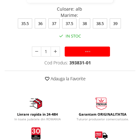
Culoare
:
alb
Marime
:
35.5
36
37
37.5
38
38.5
39
IN STOC
ADAUGA IN COS
Cod Produs:
393831-01
Adauga la Favorite
Livrare rapida in 24-48H
Garantam ORIGINALITATEA
In toate judetele din ROMANIA
Tuturor produselor comercializate.