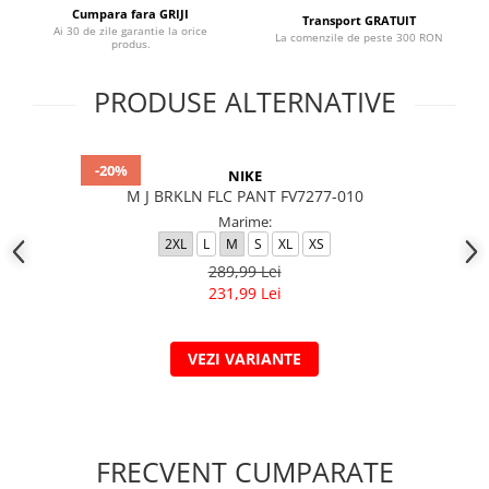
Cumpara fara GRIJI
Transport GRATUIT
Ai 30 de zile garantie la orice
La comenzile de peste 300 RON
produs.
PRODUSE ALTERNATIVE
-20%
NIKE
M J BRKLN FLC PANT FV7277-010
Marime:
2XL
L
M
S
XL
XS
289,99 Lei
231,99 Lei
VEZI VARIANTE
FRECVENT CUMPARATE