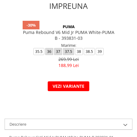
IMPREUNA
-30%
PUMA
Puma Rebound V6 Mid Jr PUMA White-PUMA
B - 393831-03
Marime:
35.5
36
37
37.5
38
38.5
39
269,99 Lei
188,99 Lei
VEZI VARIANTE
Descriere