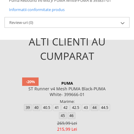
Puma Rebound V6 Mid Jr PUMA White-PUMA B 393831-01
Informatii conformitate produs
Review-uri
(0)
ALTI CLIENTI AU
CUMPARAT
-20%
PUMA
ST Runner v4 Mesh PUMA Black-PUMA
White- 399666-01
Marime:
39
40
40.5
41
42
42.5
43
44
44.5
45
46
269,99 Lei
215,99 Lei