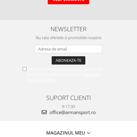
NEWSLETTER
Nu rata ofertele si promotiile noastre
Vreau sa primesc newsletter cu promotiile
magazinului. Afla mai multe in
Politica de
Confidentialitate
SUPORT CLIENTI
9-17:30
office@armansport.ro
MAGAZINUL MEU