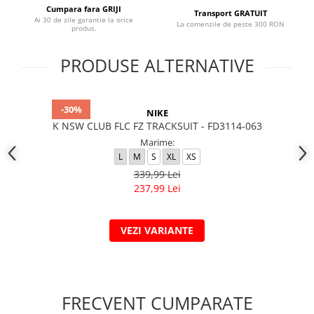
Cumpara fara GRIJI
Transport GRATUIT
Ai 30 de zile garantie la orice
La comenzile de peste 300 RON
produs.
PRODUSE ALTERNATIVE
-30%
NIKE
K NSW CLUB FLC FZ TRACKSUIT - FD3114-063
Marime:
L
M
S
XL
XS
339,99 Lei
237,99 Lei
VEZI VARIANTE
FRECVENT CUMPARATE