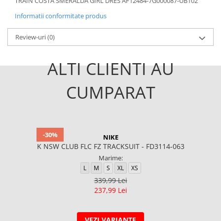
TRAIN COSTA SMERALDA GIRL DRES AF12484-7G000087-UB102
Informatii conformitate produs
Review-uri
(0)
ALTI CLIENTI AU
CUMPARAT
-30%
NIKE
K NSW CLUB FLC FZ TRACKSUIT - FD3114-063
Marime:
L
M
S
XL
XS
339,99 Lei
237,99 Lei
VEZI VARIANTE