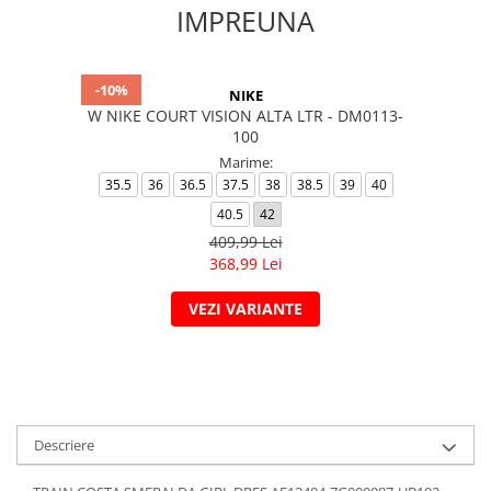
IMPREUNA
-10%
NIKE
W NIKE COURT VISION ALTA LTR - DM0113-
100
Marime:
35.5
36
36.5
37.5
38
38.5
39
40
40.5
42
409,99 Lei
368,99 Lei
VEZI VARIANTE
Descriere