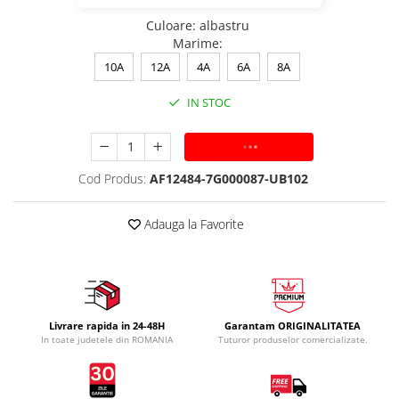
Culoare
:
albastru
Marime
:
10A
12A
4A
6A
8A
IN STOC
ADAUGA IN COS
Cod Produs:
AF12484-7G000087-UB102
Adauga la Favorite
Livrare rapida in 24-48H
Garantam ORIGINALITATEA
In toate judetele din ROMANIA
Tuturor produselor comercializate.