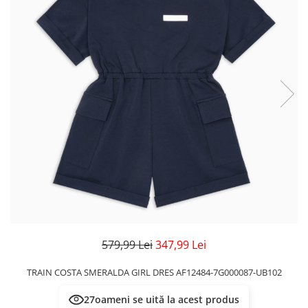
Veste
Pantaloni
Treninguri
Pantaloni scurți
Tricouri
Rochii/Fuste
Veste
Treninguri
Tricouri
Veste
579,99 Lei
347,99 Lei
TRAIN COSTA SMERALDA GIRL DRES AF12484-7G000087-UB102
24
oameni se uită la acest produs