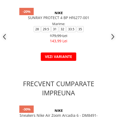
-20%
NIKE
SUNRAY PROTECT 4 BP HF6277-001
Marime:
28
29.5
31
32
33.5
35
179,99 Lei
143,99 Lei
VEZI VARIANTE
FRECVENT CUMPARATE
IMPREUNA
-30%
NIKE
Sneakers Nike Air Zoom Arcadia 6 - DM8491-