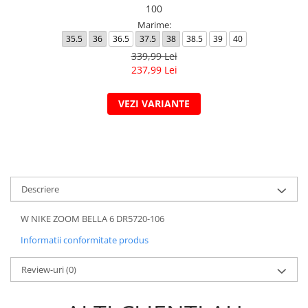
100
Marime:
35.5
36
36.5
37.5
38
38.5
39
40
339,99 Lei
237,99 Lei
VEZI VARIANTE
Descriere
W NIKE ZOOM BELLA 6 DR5720-106
Informatii conformitate produs
Review-uri
(0)