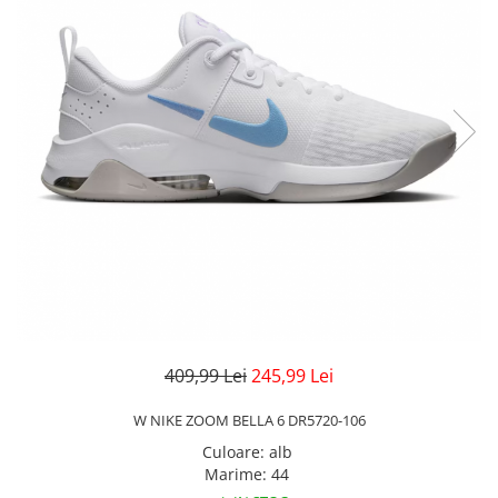
Veste
Pantaloni
Treninguri
Pantaloni scurți
Tricouri
Rochii/Fuste
Veste
Treninguri
Tricouri
Veste
409,99 Lei
245,99 Lei
W NIKE ZOOM BELLA 6 DR5720-106
Culoare
:
alb
Marime
:
44