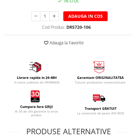
IN STOC
ADAUGA IN COS
Cod Produs:
DR5720-106
Adauga la Favorite
Livrare rapida in 24-48H
Garantam ORIGINALITATEA
In toate judetele din ROMANIA
Tuturor produselor comercializate.
Cumpara fara GRIJI
Transport GRATUIT
Ai 30 de zile garantie la orice
La comenzile de peste 300 RON
produs.
PRODUSE ALTERNATIVE