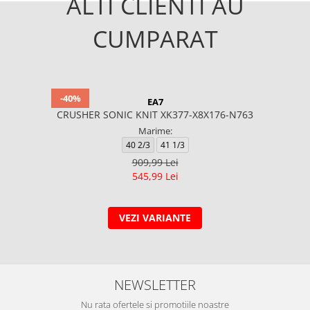
ALTI CLIENTI AU
CUMPARAT
-40%
EA7
CRUSHER SONIC KNIT XK377-X8X176-N763
Marime:
40 2/3
41 1/3
909,99 Lei
545,99 Lei
VEZI VARIANTE
NEWSLETTER
Nu rata ofertele si promotiile noastre