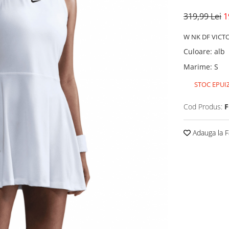
319,99 Lei
1
W NK DF VICT
Culoare
:
alb
Marime
:
S
STOC EPUI
Cod Produs:
F
Adauga la F