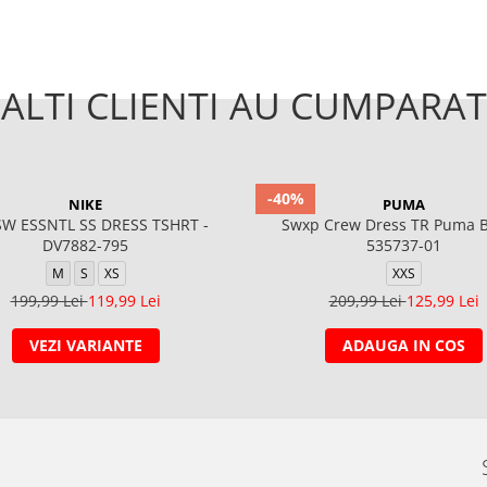
ALTI CLIENTI AU CUMPARAT
-40%
NIKE
PUMA
W ESSNTL SS DRESS TSHRT -
Swxp Crew Dress TR Puma B
DV7882-795
535737-01
M
S
XS
XXS
199,99 Lei
119,99 Lei
209,99 Lei
125,99 Lei
VEZI VARIANTE
ADAUGA IN COS