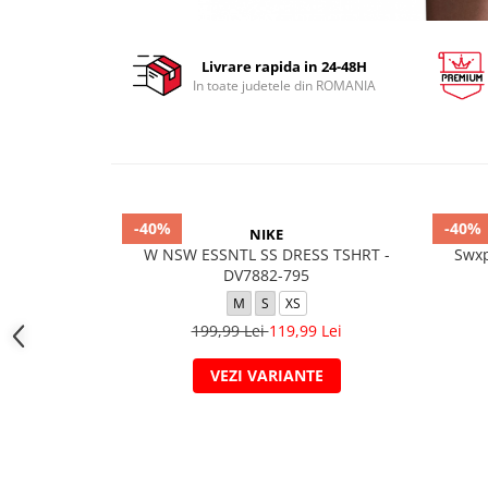
Livrare rapida in 24-48H
In toate judetele din ROMANIA
-40%
-40%
NIKE
W NSW ESSNTL SS DRESS TSHRT -
Swxp
DV7882-795
M
S
XS
199,99 Lei
119,99 Lei
VEZI VARIANTE