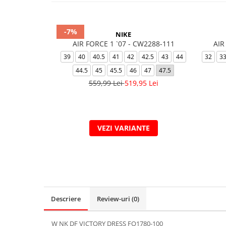
-7%
NIKE
AIR FORCE 1 `07 - CW2288-111
AIR
39
40
40.5
41
42
42.5
43
44
32
3
44.5
45
45.5
46
47
47.5
559,99 Lei
519,95 Lei
VEZI VARIANTE
Descriere
Review-uri
(0)
W NK DF VICTORY DRESS FQ1780-100