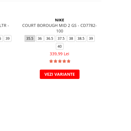
-11%
NIKE
LTR -
COURT BOROUGH MID 2 GS - CD7782-
AIR FORCE
100
35.5
36
5
39
35.5
36
36.5
37.5
38
38.5
39
40
449,
339,99 Lei
VEZI VARIANTE
V