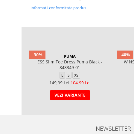
Informatii conformitate produs
-30%
-40%
PUMA
ESS Slim Tee Dress Puma Black -
W NS
848349-01
L
S
XS
149,99 Lei
104,99 Lei
VEZI VARIANTE
NEWSLETTER