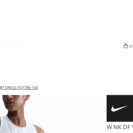
0,
RY DRESS FQ1780-100
W NK DF 