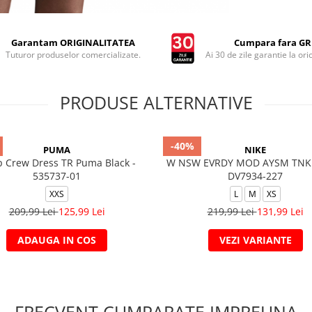
Garantam ORIGINALITATEA
Cumpara fara GRI
Tuturor produselor comercializate.
Ai 30 de zile garantie la ori
PRODUSE ALTERNATIVE
-40%
PUMA
NIKE
 Crew Dress TR Puma Black -
W NSW EVRDY MOD AYSM TNK 
535737-01
DV7934-227
XXS
L
M
XS
209,99 Lei
125,99 Lei
219,99 Lei
131,99 Lei
ADAUGA IN COS
VEZI VARIANTE