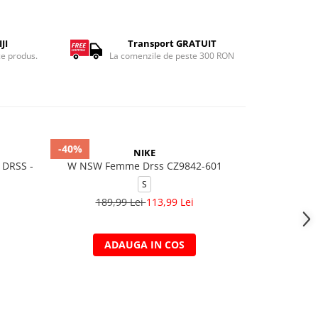
JI
Transport GRATUIT
ce produs.
La comenzile de peste 300 RON
-40%
NIKE
DRSS -
W NSW Femme Drss CZ9842-601
S
189,99 Lei
113,99 Lei
ADAUGA IN COS