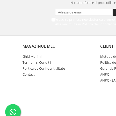
Nu rata ofertele si promotiile 
Vreau sa primesc newsletter cu promoti
Afla mai multe in
Politica de Confidentia
MAGAZINUL MEU
CLIENTI
Ghid Marimi
Metode de
Termeni si Conditii
Politica d
Politica de Confidentialitate
Garantia 
Contact
ANPC
ANPC - SA