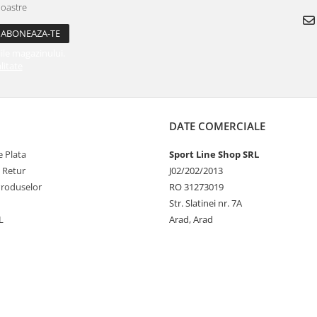
noastre
ile magazinului.
litate
DATE COMERCIALE
 Plata
Sport Line Shop SRL
e Retur
J02/202/2013
Produselor
RO 31273019
Str. Slatinei nr. 7A
L
Arad, Arad