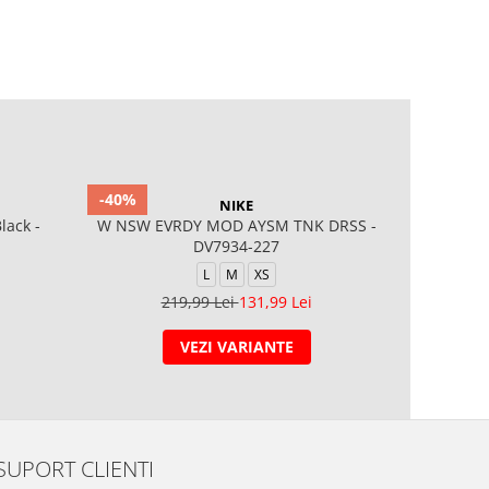
-40%
-40%
NIKE
lack -
W NSW EVRDY MOD AYSM TNK DRSS -
W NSW
DV7934-227
L
M
XS
1
219,99 Lei
131,99 Lei
VEZI VARIANTE
SUPORT CLIENTI