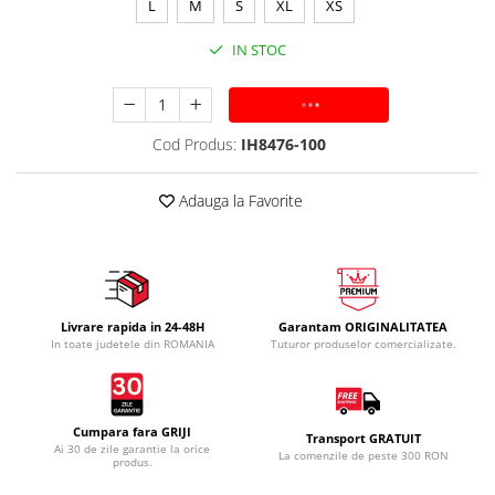
L
M
S
XL
XS
IN STOC
ADAUGA IN COS
Cod Produs:
IH8476-100
Adauga la Favorite
Livrare rapida in 24-48H
Garantam ORIGINALITATEA
In toate judetele din ROMANIA
Tuturor produselor comercializate.
Cumpara fara GRIJI
Transport GRATUIT
Ai 30 de zile garantie la orice
La comenzile de peste 300 RON
produs.