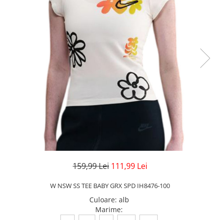
Veste
Pantaloni
Treninguri
Pantaloni scurți
Tricouri
Rochii/Fuste
Veste
Treninguri
Tricouri
Veste
159,99 Lei
111,99 Lei
W NSW SS TEE BABY GRX SPD IH8476-100
Culoare
:
alb
Marime
: