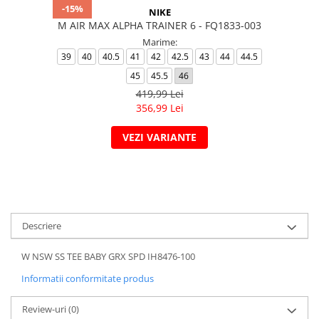
-15%
NIKE
M AIR MAX ALPHA TRAINER 6 - FQ1833-003
Marime:
39
40
40.5
41
42
42.5
43
44
44.5
45
45.5
46
419,99 Lei
356,99 Lei
VEZI VARIANTE
Descriere
W NSW SS TEE BABY GRX SPD IH8476-100
Informatii conformitate produs
Review-uri
(0)