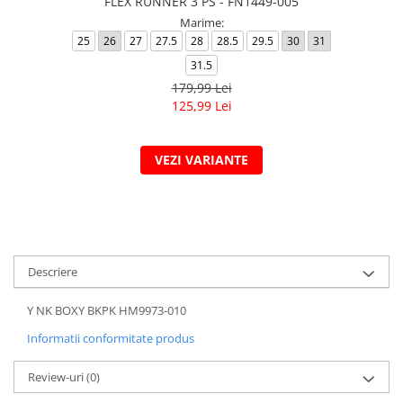
FLEX RUNNER 3 PS - FN1449-005
Marime:
25
26
27
27.5
28
28.5
29.5
30
31
31.5
179,99 Lei
125,99 Lei
VEZI VARIANTE
Descriere
Y NK BOXY BKPK HM9973-010
Informatii conformitate produs
Review-uri
(0)