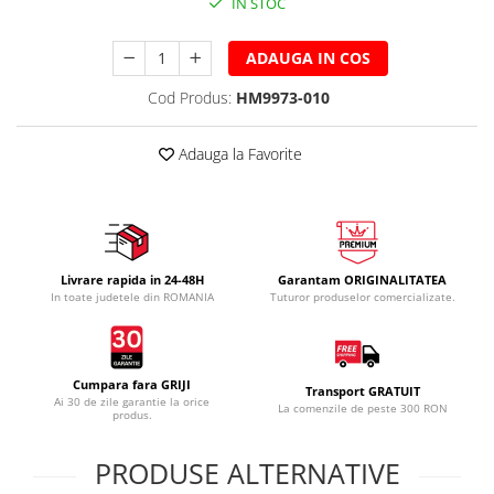
IN STOC
ADAUGA IN COS
Cod Produs:
HM9973-010
Adauga la Favorite
Livrare rapida in 24-48H
Garantam ORIGINALITATEA
In toate judetele din ROMANIA
Tuturor produselor comercializate.
Cumpara fara GRIJI
Transport GRATUIT
Ai 30 de zile garantie la orice
La comenzile de peste 300 RON
produs.
PRODUSE ALTERNATIVE