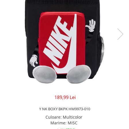
Veste
Pantaloni
Treninguri
Pantaloni scurți
Tricouri
Rochii/Fuste
Veste
Treninguri
Tricouri
Veste
189,99 Lei
Y NK BOXY BKPK HM9973-010
Culoare
:
Multicolor
Marime
:
MISC