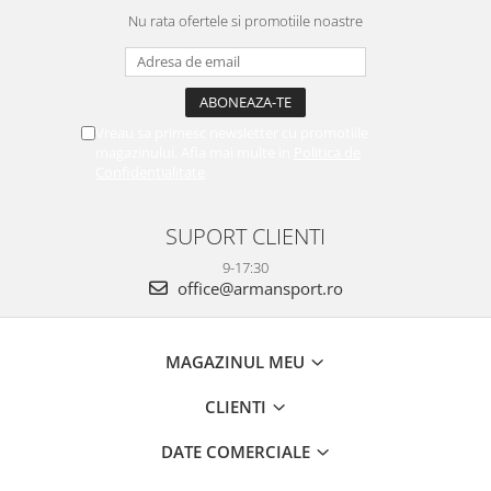
Nu rata ofertele si promotiile noastre
Vreau sa primesc newsletter cu promotiile
magazinului. Afla mai multe in
Politica de
Confidentialitate
SUPORT CLIENTI
9-17:30
office@armansport.ro
MAGAZINUL MEU
CLIENTI
DATE COMERCIALE