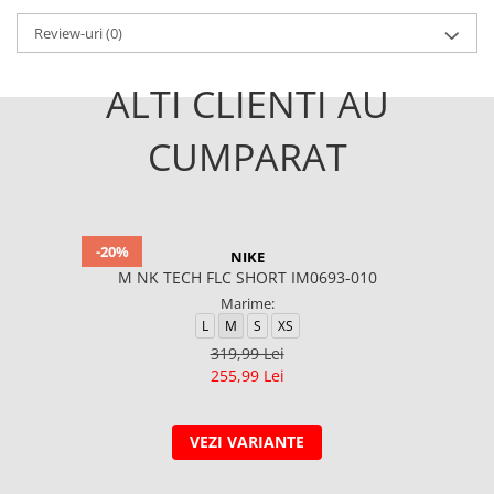
Review-uri
(0)
ALTI CLIENTI AU
CUMPARAT
-20%
NIKE
M NK TECH FLC SHORT IM0693-010
Marime:
L
M
S
XS
319,99 Lei
255,99 Lei
VEZI VARIANTE