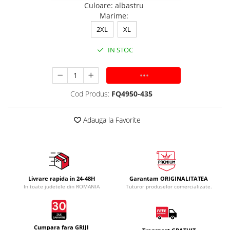
Culoare
:
albastru
Marime
:
2XL
XL
IN STOC
ADAUGA IN COS
Cod Produs:
FQ4950-435
Adauga la Favorite
Livrare rapida in 24-48H
Garantam ORIGINALITATEA
In toate judetele din ROMANIA
Tuturor produselor comercializate.
Cumpara fara GRIJI