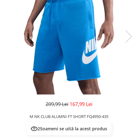
Veste
Pantaloni
Treninguri
Pantaloni scurți
Tricouri
Rochii/Fuste
Veste
Treninguri
Tricouri
Veste
209,99 Lei
167,99 Lei
M NK CLUB ALUMNI FT SHORT FQ4950-435
25
oameni se uită la acest produs