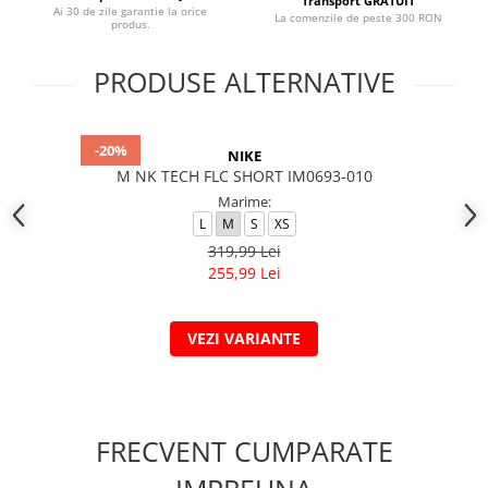
Transport GRATUIT
Ai 30 de zile garantie la orice
La comenzile de peste 300 RON
produs.
PRODUSE ALTERNATIVE
-20%
NIKE
M NK TECH FLC SHORT IM0693-010
Marime:
L
M
S
XS
319,99 Lei
255,99 Lei
VEZI VARIANTE
FRECVENT CUMPARATE