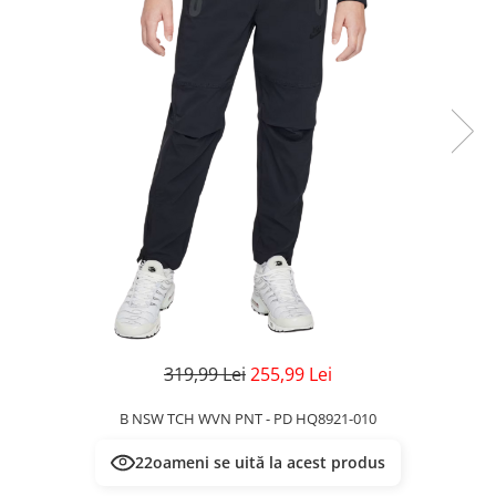
Veste
Pantaloni
Treninguri
Pantaloni scurți
Tricouri
Rochii/Fuste
Veste
Treninguri
Tricouri
Veste
319,99 Lei
255,99 Lei
B NSW TCH WVN PNT - PD HQ8921-010
22
oameni se uită la acest produs