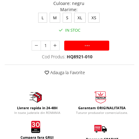
Culoare
:
negru
Marime
:
L
M
S
XL
XS
IN STOC
ADAUGA IN COS
Cod Produs:
HQ8921-010
Adauga la Favorite
Livrare rapida in 24-48H
Garantam ORIGINALITATEA
In toate judetele din ROMANIA
Tuturor produselor comercializate.
Cumpara fara GRIJI