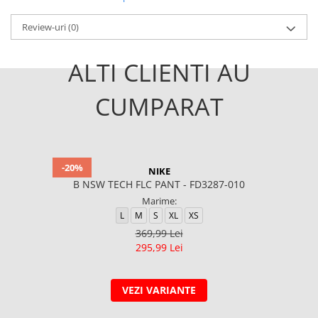
Review-uri
(0)
ALTI CLIENTI AU
CUMPARAT
-20%
NIKE
B NSW TECH FLC PANT - FD3287-010
Marime:
L
M
S
XL
XS
369,99 Lei
295,99 Lei
VEZI VARIANTE