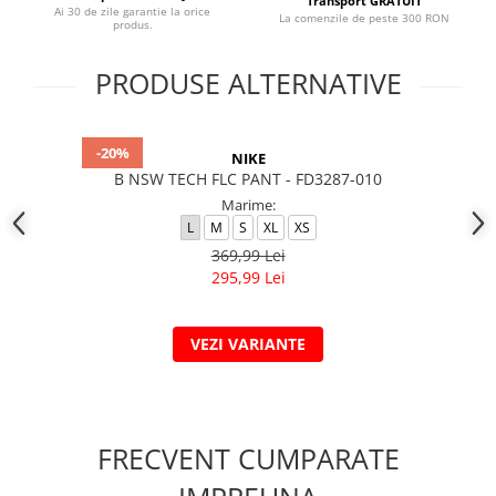
Transport GRATUIT
Ai 30 de zile garantie la orice
La comenzile de peste 300 RON
produs.
PRODUSE ALTERNATIVE
-20%
NIKE
B NSW TECH FLC PANT - FD3287-010
Marime:
L
M
S
XL
XS
369,99 Lei
295,99 Lei
VEZI VARIANTE
FRECVENT CUMPARATE